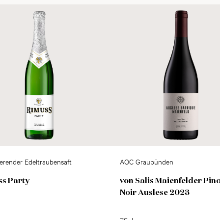
erender Edeltraubensaft
AOC Graubünden
s Party
von Salis Maienfelder Pin
Noir Auslese 2023