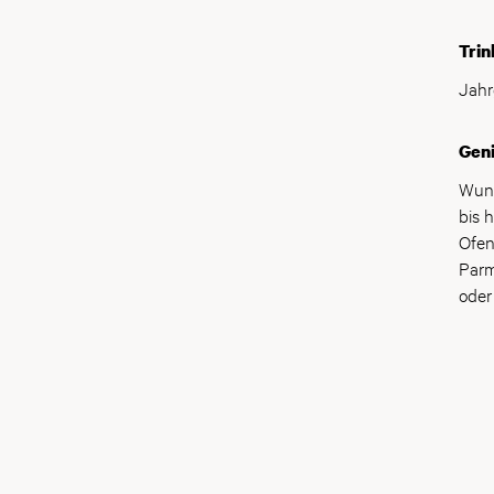
Trin
Jahr
Gen
Wund
bis 
Ofen
Parm
oder