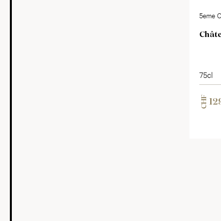
5eme Cr
Châte
75cl
CHF
12