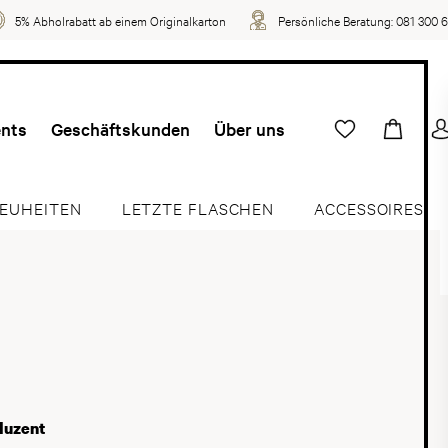
5% Abholrabatt ab einem Originalkarton
Persönliche Beratung:
081 300 
ents
Geschäftskunden
Über uns
EUHEITEN
LETZTE FLASCHEN
ACCESSOIRES
duzent