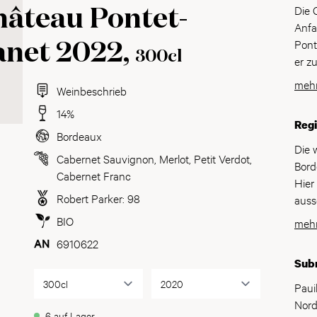
Die 
hâteau Pontet-
Anfa
Pont
anet 2022,
300cl
er z
eini
mehr
Weinbeschrieb
Médo
Kauf
14%
Reg
für 
Bordeaux
Jahr
Die 
Cabernet Sauvignon
,
Merlot
,
Petit Verdot
,
Wein
Bord
Cabernet Franc
Klas
Hier
Gran
Robert Parker: 98
auss
der 
Wein
BIO
mehr
Kauf
Wiss
6910622
verf
den 
Sub
Chât
atla
Alfr
regn
Paui
wird
und 
Nord
Chât
6 auf Lager