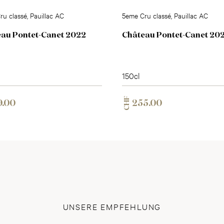
u classé, Pauillac AC
5eme Cru classé, Pauillac AC
au Pontet-Canet 2022
Château Pontet-Canet 20
150cl
CHF
9.00
255.00
UNSERE EMPFEHLUNG