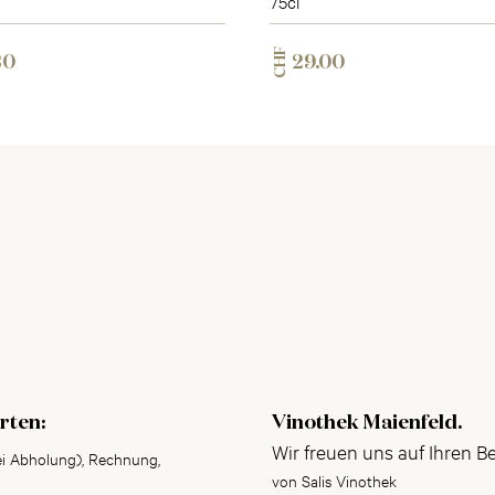
75cl
CHF
30
29.00
rten:
Vinothek Maienfeld.
Wir freuen uns auf Ihren B
ei Abholung), Rechnung,
von Salis Vinothek