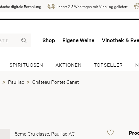
nfache digitale Bezahlung
Innert 2-3 Werktagen mit VinoLog geliefert
Shop
Eigene Weine
Vinothek & Ev
SPIRITUOSEN
AKTIONEN
TOPSELLER
N
Pauillac
Château Pontet Canet
Pro
5eme Cru classé, Pauillac AC