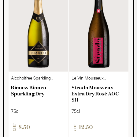
Alcoholfree Sparkling
Le Vin Mousseux
Dry
Suisse
Rimuss Bianco
Strada Mousseux
Sparkling Dry
Extra Dry Rosé AOC
SH
75cl
75cl
CHF
CHF
8.50
12.50