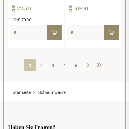
CHF
CHF
72.50
59.00
CHF 79.00
1
2
3
4
5
Weiter
Letzte
Startseite
Schaumweine
Haben Sie Fragen?