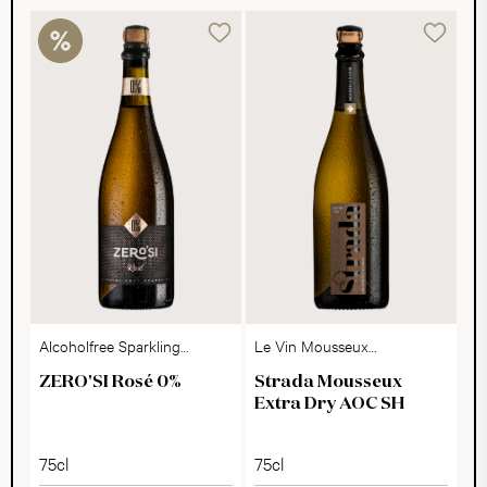
Alcoholfree Sparkling
Le Vin Mousseux
Dry
Suisse
ZERO'SI Rosé 0%
Strada Mousseux
Extra Dry AOC SH
75cl
75cl