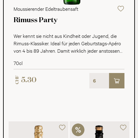
Moussierender Edeltraubensaft
Rimuss Party
Wer kennt sie nicht aus Kindheit oder Jugend, die
Rimuss-Klassiker. Ideal für jeden Geburtstags-Apéro
von 4 bis 89 Jahren. Damit wirklich jeder anstossen
kann. Der Klassiker der Klassiker, ein moussierender
70cl
Edeltraubensaft, schön fruchtig und spritzig und
100% natürlich. Ein Erlebnis für jung und alt.
CHF
5.30