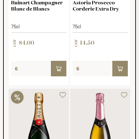
Ruinart Champagner
Astoria Prosecco
DOCG
Blanc de Blancs
Corderie Extra Dry
75cl
75cl
CHF
CHF
84.00
14.50