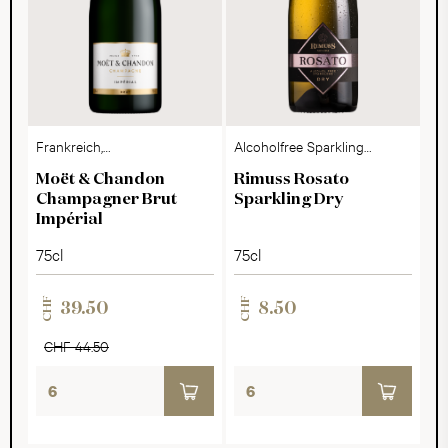
Frankreich,
Alcoholfree Sparkling
Champagne
Dry
Moët & Chandon
Rimuss Rosato
Champagner Brut
Sparkling Dry
Impérial
75cl
75cl
CHF
CHF
39.50
8.50
CHF 44.50