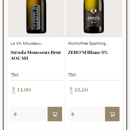
Le Vin Mousseux
Alcoholfree Sparkling
Suisse
Dry
Strada Mousseux Brut
ZERO'SI Blanc 0%
AOC SH
75cl
75cl
CHF
CHF
14.90
13.50