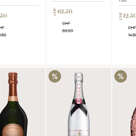
CHF
62.50
CHF
.50
12.5
CHF
HF
CH
69.00
8.50
14.5