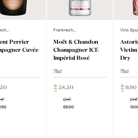
ich,
Frankreich,
Vino Spu
agne
Champagne
ent Perrier
Moët & Chandon
Astori
pagner Cuvée
Champagner ICE
Victim
Impérial Rosé
Dry
75cl
75cl
CHF
CHF
.50
58.50
9.90
HF
CHF
CH
2.50
65.00
13.0