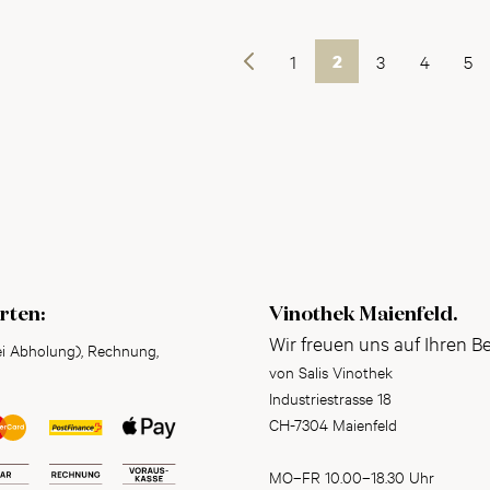
Vorherige
1
2
3
4
5
rten:
Vinothek Maienfeld.
Wir freuen uns auf Ihren B
ei Abholung), Rechnung,
von Salis Vinothek
Industriestrasse 18
CH-7304 Maienfeld
MO–FR 10.00–18.30 Uhr