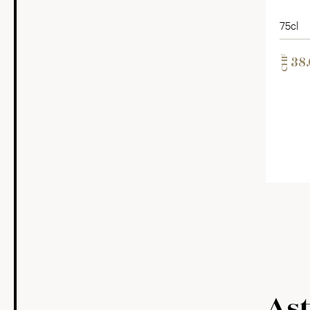
75cl
CHF
38