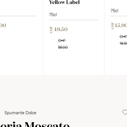
Yellow Label
75cl
75cl
CHF
.00
15.9
CHF
49.50
CH
CHF
18.9
55.00
Spumante Dolce