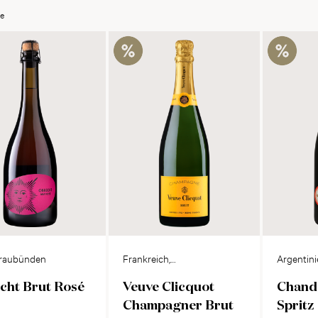
te
raubünden
Frankreich,
Argentini
Champagne
Mendoza
cht Brut Rosé
Veuve Clicquot
Chand
Champagner Brut
Spritz