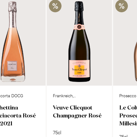
acorta DOCG
Frankreich,
Prosecc
Champagne
hettina
Veuve Clicquot
Le Col
ciacorta Rosé
Champagner Rosé
Prose
 2021
Milles
75cl
75cl