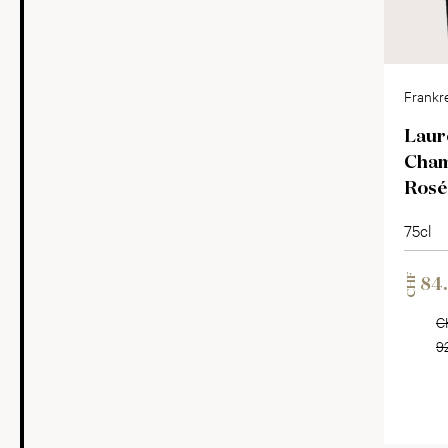
Frankre
Champ
Laur
Cham
Rosé
75cl
CHF
84
C
9