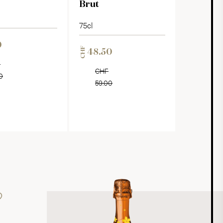
Brut
75cl
0
CHF
48.50
F
CHF
0
59.00