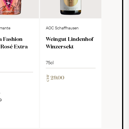
mante
AOC Schaffhausen
a Fashion
Weingut Lindenhof
 Rosé Extra
Winzersekt
75cl
CHF
29.00
F
0