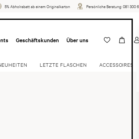
5% Abholrabatt ab einem Originalkarton
Persönliche Beratung:
081 300 
ents
Geschäftskunden
Über uns
NEUHEITEN
LETZTE FLASCHEN
ACCESSOIRES