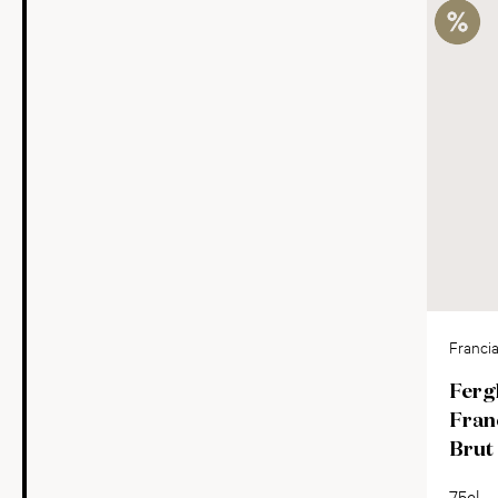
Franci
Ferg
Fran
Brut
75cl