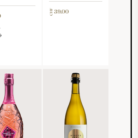
CHF
39.00
0
F
0