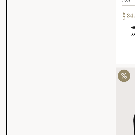
CHF
34
C
3