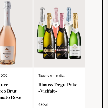
o DOC
Tauche ein in die
Vielfal von Rimuss
ture
Rimuss Degu-Paket
cco Brut
«Vielfalt»
imato Rosé
430cl