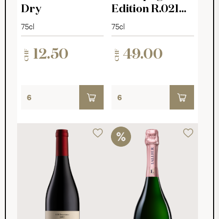
Dry
Edition R.021
Brut
75cl
75cl
12.50
49.00
CHF
CHF