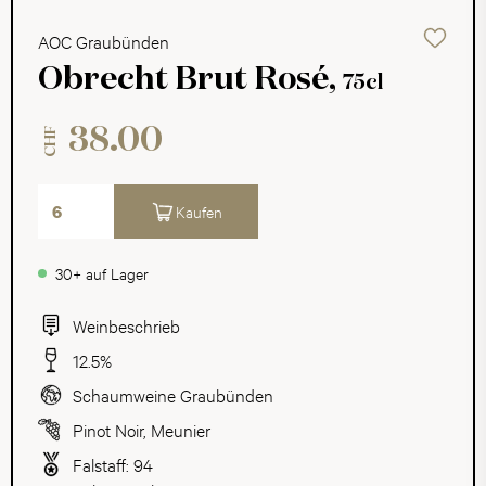
AOC Graubünden
Obrecht Brut Rosé,
75cl
38.00
CHF
Kaufen
30+ auf Lager
Weinbeschrieb
12.5%
Schaumweine Graubünden
Pinot Noir
,
Meunier
Falstaff: 94