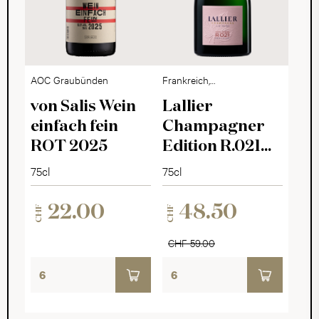
AOC Graubünden
Frankreich,
Champagne
von Salis Wein
Lallier
einfach fein
Champagner
ROT 2025
Edition R.021
Rosé Brut
75cl
75cl
22.00
48.50
CHF
CHF
CHF 59.00