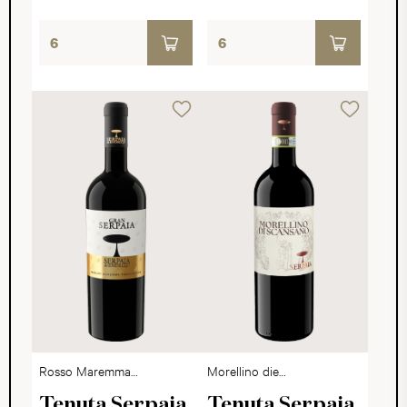
Rosso Maremma
Morellino die
Toscana DOP
Scansano DOCG
Tenuta Serpaia
Tenuta Serpaia