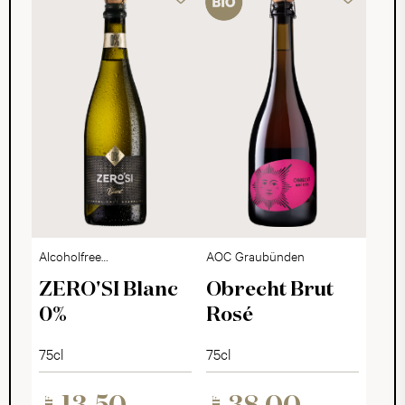
Alcoholfree
AOC Graubünden
Sparkling Dry
ZERO'SI Blanc
Obrecht Brut
0%
Rosé
75cl
75cl