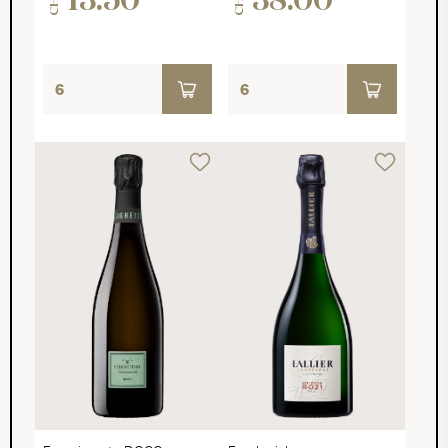
13.50
38.00
CHF
CHF