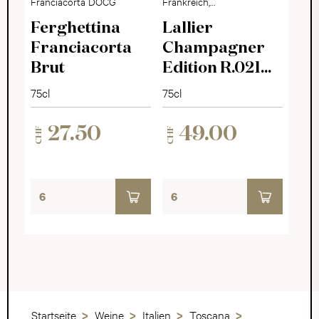
Franciacorta DOCG
Frankreich,
Champagne
Ferghettina
Lallier
Franciacorta
Champagner
Brut
Edition R.021
Brut
75cl
75cl
27.50
49.00
CHF
CHF
Startseite
Weine
Italien
Toscana