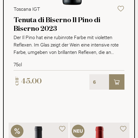
Toscana IGT
Tenuta di Biserno Il Pino di
Biserno 2023
Der Il Pino hat eine rubinrote Farbe mit violetten
Reflexen. Im Glas zeigt der Wein eine intensive rote
Farbe, umgeben von brillanten Reflexen, die an
Rubine erinnern. In der Nase ein Feuerwerk von
75cl
Aromen von roten Beeren und Kirschen, begleitet von
pfeffrigen Noten, gemischt mit der Myrte der
CHF
45.00
mediterranen Macchia. Diese verschmelzen mit den
Röstnoten, die das Holz verleiht. Am Gaumen zuerst
eine lebendige und anhaltende Säure, die viel Frische
mit sich bringt. All dies wird durch weiche Tannine
verstärkt, die diesem bezaubernden Wein eine grosse
Geschmeidigkeit verleihen.