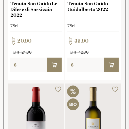
Tenuta San Guido Le
Tenuta San Guido
Difese di Sassicaia
Guidalberto 2022
2022
75cl
75cl
CHF
CHF
20.90
35.90
CHF 24.00
CHF 42.00