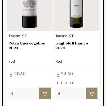
Toscana IGT
Toscana IGT
Petra Quercegobbe
Gagliole Il Bianco
2024
2024
75cl
75cl
CHF
CHF
29.50
24.50
CHF 29.00