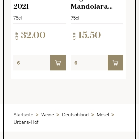
2021
Mandolara
2025
75cl
75cl
32.00
15.50
CHF
CHF
Startseite
Weine
Deutschland
Mosel
Urbans-Hof