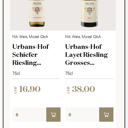
Nik Weis, Mosel QbA
Nik Weis, Mosel QbA
Urbans-Hof
Urbans-Hof
Schiefer
Layet Riesling
Riesling
Grosses
trocken 2024
Gewächs 2023
75cl
75cl
16.90
38.00
CHF
CHF