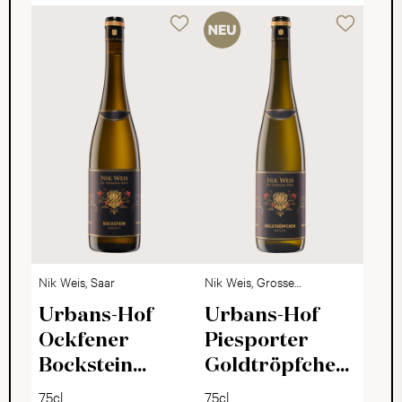
Nik Weis, Saar
Nik Weis, Grosse
Lage, Mosel QbA
Urbans-Hof
Urbans-Hof
Ockfener
Piesporter
Bockstein
Goldtröpfchen
Kabinett 2024
Spätlese 2023
75cl
75cl