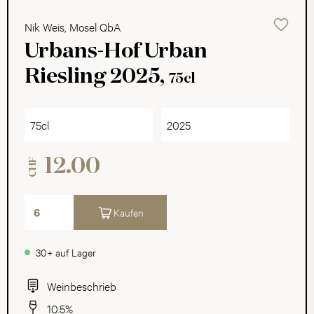
Nik Weis, Mosel QbA
Urbans-Hof Urban
Riesling 2025,
75cl
75cl
2025
12.00
CHF
Kaufen
30+ auf Lager
Weinbeschrieb
10.5%