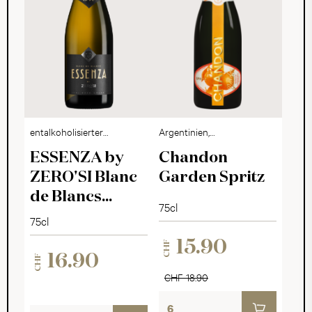
entalkoholisierter
Argentinien,
Schaumwein
Mendoza
ESSENZA by
Chandon
ZERO'SI Blanc
Garden Spritz
de Blancs
75cl
Millésimé 2025
75cl
15.90
CHF
16.90
CHF
CHF 18.90