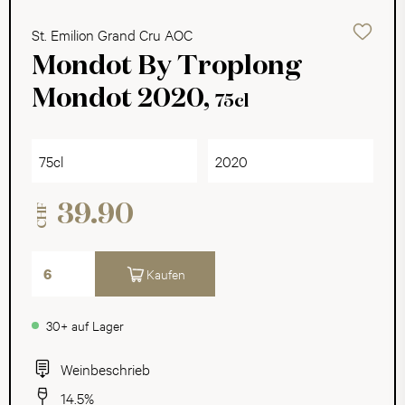
St. Emilion Grand Cru AOC
Mondot By Troplong
Mondot 2020,
75cl
75cl
2020
39.90
CHF
Kaufen
30+ auf Lager
Weinbeschrieb
14.5%