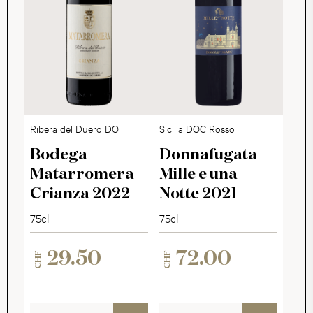
Ribera del Duero DO
Sicilia DOC Rosso
Bodega
Donnafugata
Matarromera
Mille e una
Crianza 2022
Notte 2021
75cl
75cl
29.50
72.00
CHF
CHF