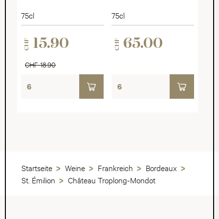
75cl
75cl
15.90
65.00
CHF
CHF
CHF 18.90
Startseite
Weine
Frankreich
Bordeaux
St. Émilion
Château Troplong-Mondot