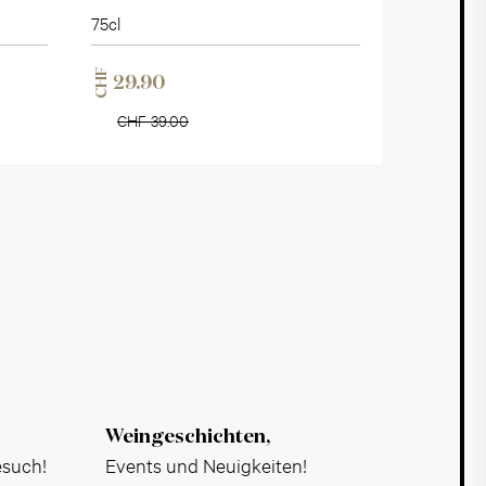
75cl
CHF
29.90
CHF 39.00
Weingeschichten,
esuch!
Events und Neuigkeiten!