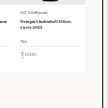
AOC Schaffhausen
gnon
Weingut Lindenhof LH Rote
Cuvée 2023
75cl
CHF
18.00