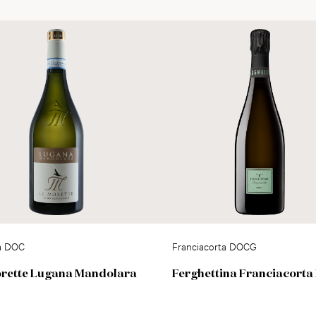
a DOC
Franciacorta DOCG
orette Lugana Mandolara
Ferghettina Franciacorta