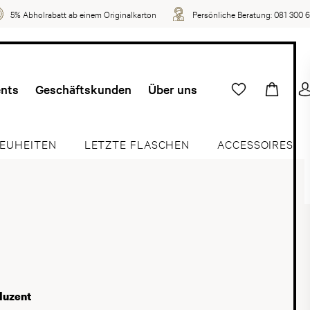
5% Abholrabatt ab einem Originalkarton
Persönliche Beratung:
081 300 
ents
Geschäftskunden
Über uns
EUHEITEN
LETZTE FLASCHEN
ACCESSOIRES
duzent