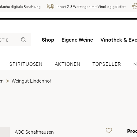
nfache digitale Bezahlung
Innert 2-3 Werktagen mit VinoLog geliefert
Shop
Eigene Weine
Vinothek & Ev
SPIRITUOSEN
AKTIONEN
TOPSELLER
N
en
Weingut Lindenhof
Pro
AOC Schaffhausen