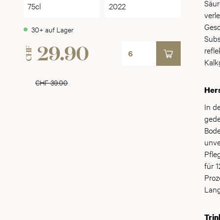
neue
Säur
75cl
2022
Oreg
verl
beim
Gesc
30+ auf Lager
beid
Subs
Prior
refl
CHF
29.90
konn
Kalk
Rebb
Sehn
CHF 39.00
Hers
sind
In d
gede
Bode
unve
Pfle
für 
Proz
Lang
Trin