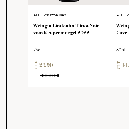
AOC Schaffhausen
AOC Sc
Weingut Lindenhof Pinot Noir
Weing
vom Keupermergel 2022
Cuvé
75cl
50cl
CHF
CHF
29.90
14
CHF 39.00