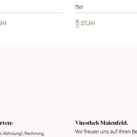
75cl
CHF
.50
27.50
rten:
Vinothek Maienfeld.
Wir freuen uns auf Ihren B
ei Abholung), Rechnung,