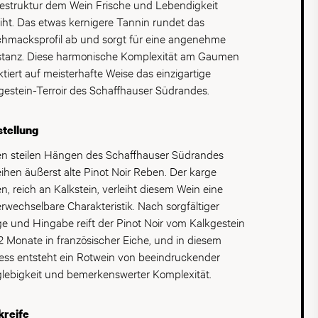
rdings Schaumweine aus Schaffhausen für Furore.
estruktur dem Wein Frische und Lebendigkeit
on und Neuseeland dem Pinot nachgingen, hat er
eiht. Das etwas kernigere Tannin rundet das
 Studium in Montpellier Nuria kennen gelernt. Die
hmacksprofil ab und sorgt für eine angenehme
en zogen anschliessend in Nurias Heimat, das
tanz. Diese harmonische Komplexität am Gaumen
at in Katalonien. Bei Terroir al Limit in Torroja
ektiert auf meisterhafte Weise das einzigartige
ten sie gemeinsam Erfahrung im biodynamischen
gestein-Terroir des Schaffhauser Südrandes.
au und naturbelassenem Keltern sammeln. Die
sucht nach dem Pinot Noir blieb allerdings, deshalb
tellung
 sie heute in Osterfingen zu Hause.
en steilen Hängen des Schaffhauser Südrandes
ihen äußerst alte Pinot Noir Reben. Der karge
n, reich an Kalkstein, verleiht diesem Wein eine
rwechselbare Charakteristik. Nach sorgfältiger
ge und Hingabe reift der Pinot Noir vom Kalkgestein
12 Monate in französischer Eiche, und in diesem
ess entsteht ein Rotwein von beeindruckender
lebigkeit und bemerkenswerter Komplexität.
kreife