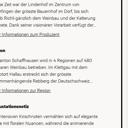
e Zeit war der Lindenhof im Zentrum von
rfingen der grösste Bauernhof im Dorf, bis sich
b Richli gänzlich dem Weinbau und der Kelterung
ete. Dank seiner visionären Vorarbeit verfügt der
enhof mit knapp 6 Hektaren über eine Auswahl von
 Informationen zum Produzent
rfingens interessantesten Lagen und Rebsorten. Im
 kamen noch 9 Hektaren Reben in Hallau in den
ion
tz, somit verfügt das Weingut heute über eine breite
falt an Klettgauer Terroir. Das Rebbaugebiet Klettgau
anton Schaffhausen wird in 4 Regionen auf 480
ndet sich am Rande des Mittelands im
aren Weinbau betrieben. Im Klettgau mit dem
nschatten des Schwarzwald. Für die Schweiz
tort Hallau erstreckt sich der grösste
utet das ein aussergewöhnlich mildes Klima mit
mmenhängende Rebberg der Deutschschweiz.
g Niederschlägen. Die Böden im Klettgau sind
m ist Hallau die flächenmässig grösste
 Informationen zur Region
ägt durch Kalkgesteine welche im Jura vor
baugemeinde der Deutschweiz. Das Klima ist durch
millionen sedimentierten. Heute wird das Weingut
Schutz des Schwarzwaldes trocken und warm.
stationsnotiz
enhof von Matthias und Nuria geführt. Matthias
strittene Hauptsorte im Schauffhauser Weinberg ist
mt aus dem liechtensteiner Rheintal und hat sich
Pinot Noir, der über 60% der Gesamtrebfläche
intensiven Kirschnoten vermählen sich auf elegante
 dem Studium der Biochemie dem Weinbau
ckt. Nebst den geschätzten Rotweinen sorgen
e mit floralen Nuancen, während die animierende
dmet. Nach Wanderjahren, die von der Schweiz bis