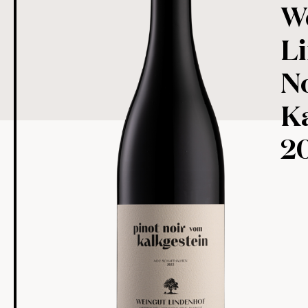
W
L
N
K
2