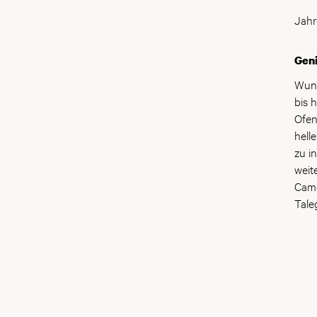
Jahr
Gen
Wund
bis 
Ofen
hell
zu i
weit
Came
Tale