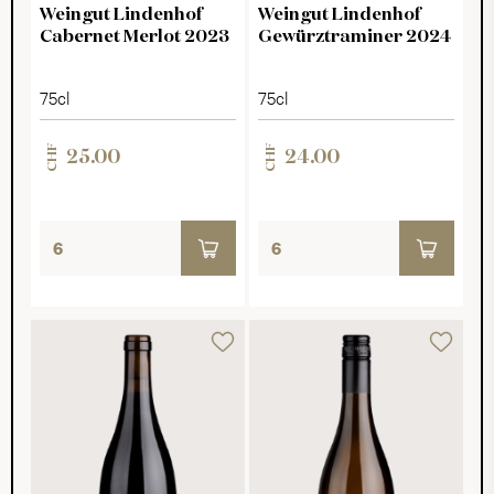
Weingut Lindenhof
Weingut Lindenhof
Cabernet Merlot 2023
Gewürztraminer 2024
75cl
75cl
CHF
CHF
25.00
24.00