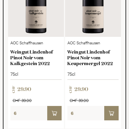
AOC Schaffhausen
AOC Schaffhausen
Weingut Lindenhof
Weingut Lindenhof
Pinot Noir vom
Pinot Noir vom
Kalkgestein 2022
Keupermergel 2022
75cl
75cl
CHF
CHF
29.90
29.90
CHF 39.00
CHF 39.00