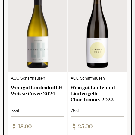
AOC Schaffhausen
AOC Schaffhausen
Weingut Lindenhof LH
Weingut Lindenhof
Weisse Cuvée 2024
Lindengelb
Chardonnay 2023
75cl
75cl
CHF
CHF
18.00
25.00