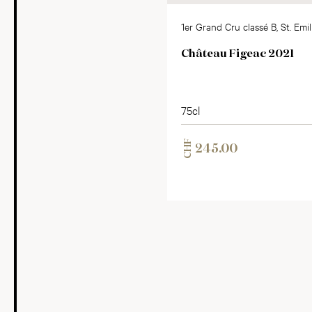
1er Grand Cru classé B, St. Emi
AC
Château Figeac 2021
75cl
CHF
245.00