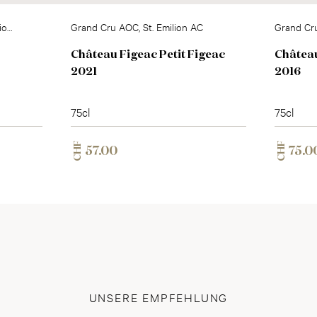
lion
Grand Cru AOC, St. Emilion AC
Grand Cru
Château Figeac Petit Figeac
Château
2021
2016
75cl
75cl
CHF
CHF
57.00
75.0
UNSERE EMPFEHLUNG