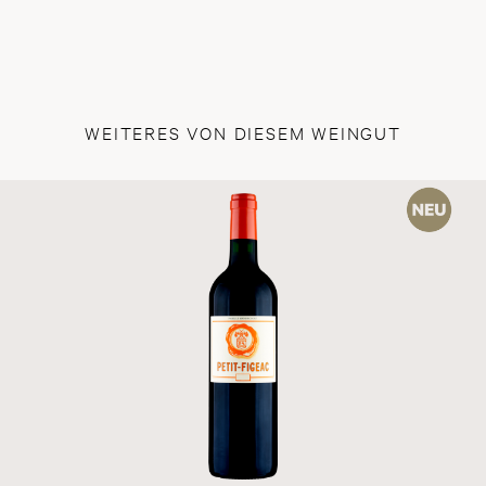
samt
daru
mine
Saint
WEITERES VON DIESEM WEINGUT