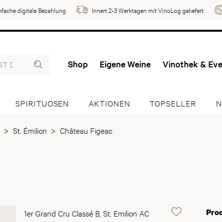
nfache digitale Bezahlung
Innert 2-3 Werktagen mit VinoLog geliefert
Shop
Eigene Weine
Vinothek & Ev
SPIRITUOSEN
AKTIONEN
TOPSELLER
N
St. Émilion
Château Figeac
Pro
1er Grand Cru Classé B, St. Emilion AC