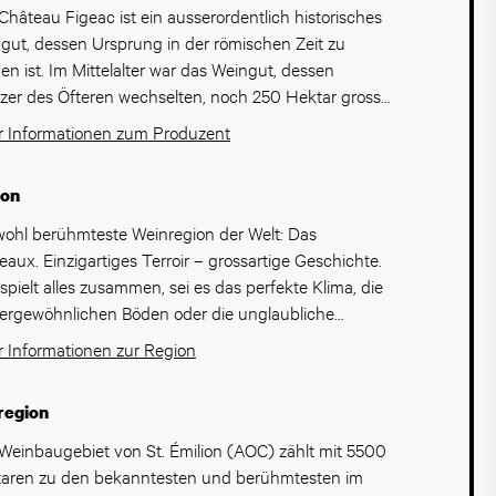
Château Figeac ist ein ausserordentlich historisches
gut, dessen Ursprung in der römischen Zeit zu
en ist. Im Mittelalter war das Weingut, dessen
tzer des Öfteren wechselten, noch 250 Hektar gross.
rund von Rebläusen wurde ein Großteil des
 Informationen zum Produzent
sens im 19. Jahrhundert stark dezimiert, sodass das
eau Figeac nicht mehr zu den führenden
ion
gütern Frankreichs gehörte. André Villepigue, der
ossvater von Thierrry Manoncourt, kaufte das
wohl berühmteste Weinregion der Welt: Das
gut 1896. André Villepigue vermochte die
eaux. Einzigartiges Terroir – grossartige Geschichte.
tattung des Weinkellers und die Pflege der
 spielt alles zusammen, sei es das perfekte Klima, die
töcke stetig zu verbessern, sodass das Weingut
ergewöhnlichen Böden oder die unglaubliche
 ein paar Jahren wieder zu den besten
bautradition mit einem enormen Erfahrungs- und
 Informationen zur Region
rnehmen des Landes gehörte. Später führte Thierry
ensschatz. Damit zählt Bordeaux unbestreitbar zu
ncourt das Weingut weiter, bis es von dem
absoluten Top-Weinregionen der Welt. Das
region
iegersohn Eric d’Aramon übernommen wurde.,
ntische Klima mit feuchten, milden Wintern,
eau Figeac, eine majestätische Domäne in Saint-
erischem Frühjahr und trockenen, heissen Sommern
Weinbaugebiet von St. Émilion (AOC) zählt mit 5500
ion, mit einer Geschichte, die bis ins 2. Jahrhundert
Frühherbst schafft perfekte Voraussetzungen für die
aren zu den bekanntesten und berühmtesten im
ckreicht, verkörpert die zeitlose Eleganz und den