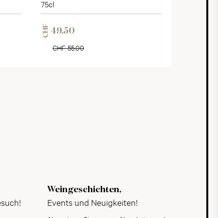
75cl
CHF
49.50
CHF 55.00
Weingeschichten,
esuch!
Events und Neuigkeiten!