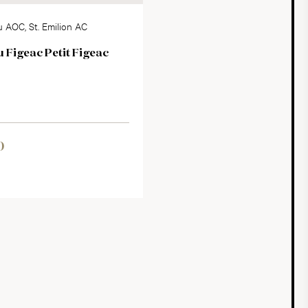
 AOC, St. Emilion AC
 Figeac Petit Figeac
0