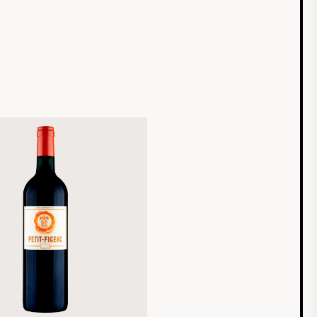
igen Tanninen und einer Fülle von Aromen,
nter reife dunkle Früchte, Blumen und eine subtile
ralische Note, spiegeln sie perfekt die Essenz des
-Émilion Terroirs wider.