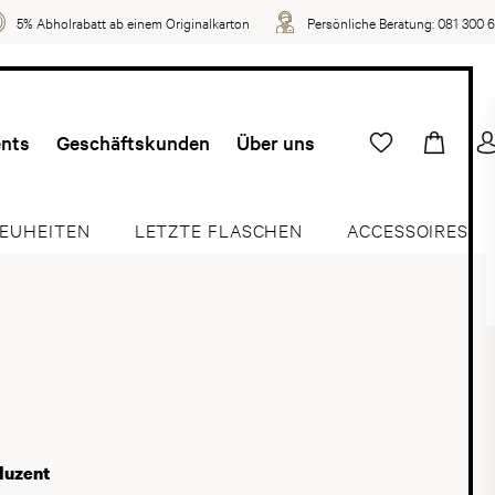
5% Abholrabatt ab einem Originalkarton
Persönliche Beratung:
081 300 
ents
Geschäftskunden
Über uns
EUHEITEN
LETZTE FLASCHEN
ACCESSOIRES
duzent