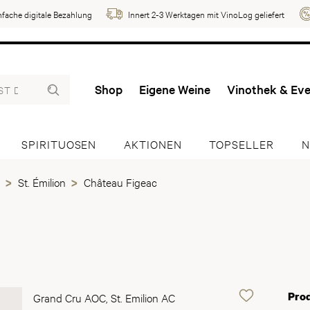
nfache digitale Bezahlung
Innert 2-3 Werktagen mit VinoLog geliefert
Shop
Eigene Weine
Vinothek & Ev
SPIRITUOSEN
AKTIONEN
TOPSELLER
N
St. Émilion
Château Figeac
Pro
Grand Cru AOC, St. Emilion AC