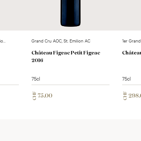
lion
Grand Cru AOC, St. Emilion AC
1er Grand 
AC
Château Figeac Petit Figeac
Châtea
2016
75cl
75cl
CHF
CHF
75.00
298.