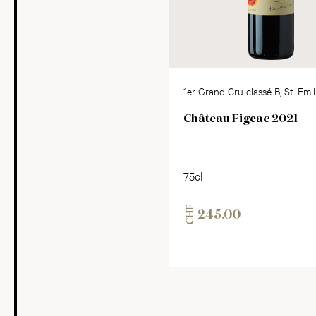
1er Grand Cru classé B, St. Emi
AC
Château Figeac 2021
75cl
CHF
245.00