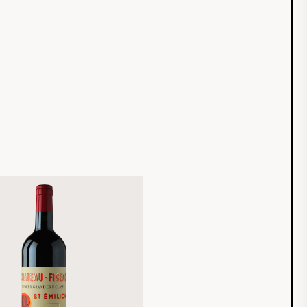
rnehmen des Landes gehörte. Später führte Thierry
ncourt das Weingut weiter, bis es von dem
iegersohn Eric d’Aramon übernommen wurde.