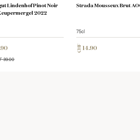
ut Lindenhof Pinot Noir
Strada Mousseux Brut AO
Keupermergel 2022
75cl
CHF
.90
14.90
F 39.00