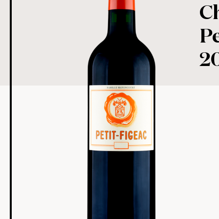
C
Pe
2