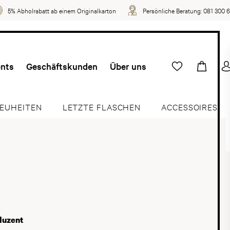
5% Abholrabatt ab einem Originalkarton
Persönliche Beratung:
081 300 
ents
Geschäftskunden
Über uns
EUHEITEN
LETZTE FLASCHEN
ACCESSOIRES
duzent