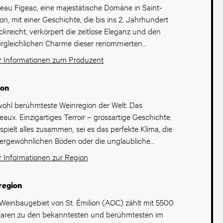
eau Figeac, eine majestätische Domäne in Saint-
ion, mit einer Geschichte, die bis ins 2. Jahrhundert
ckreicht, verkörpert die zeitlose Eleganz und den
rgleichlichen Charme dieser renommierten
region. Im Jahre 2022 wurde Château Figeac in den
 Informationen zum Produzent
 eines Premier Grand Cru Classé A erhoben und
t damit zu den herausragenden Produzenten aus St.
ion
ion. Die Weinberge von Château Figeac erstrecken
 über 40 Hektaren und profitieren von den
wohl berühmteste Weinregion der Welt: Das
igartigen Terroir-Bedingungen von Saint-Émilion.
eaux. Einzigartiges Terroir – grossartige Geschichte.
i verfügt Figeac über zahlreiche natürliche Vorzüge,
 spielt alles zusammen, sei es das perfekte Klima, die
es ermöglichen, extreme Wetterbedingungen zu
ergewöhnlichen Böden oder die unglaubliche
stehen. Der blaue Lehmboden bewahrt die
bautradition mit einem enormen Erfahrungs- und
 Informationen zur Region
htigkeit tief im Untergrund, während die Wälder,
ensschatz. Damit zählt Bordeaux unbestreitbar zu
en, Teiche und Bäche auf den 13 Hektaren des
absoluten Top-Weinregionen der Welt. Das
region
guts ein kühles Mikroklima schaffen. Der
ntische Klima mit feuchten, milden Wintern,
enspiegel umfasst typisch für die Region Merlot,
erischem Frühjahr und trockenen, heissen Sommern
Weinbaugebiet von St. Émilion (AOC) zählt mit 5500
rnet Franc und Cabernet Sauvignon, die Grundlage
Frühherbst schafft perfekte Voraussetzungen für die
aren zu den bekanntesten und berühmtesten im
 für die unverkennbare Feinheit und Komplexität der