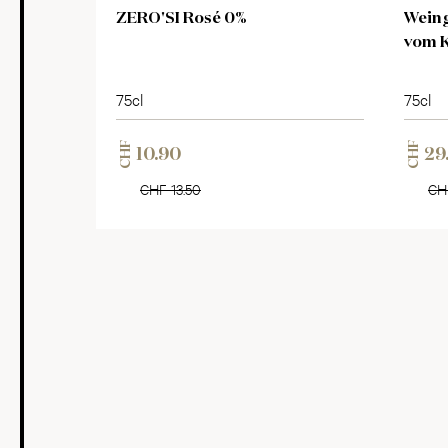
ZERO'SI Rosé 0%
Weing
vom 
75cl
75cl
CHF
CHF
10.90
29
CHF 13.50
CH