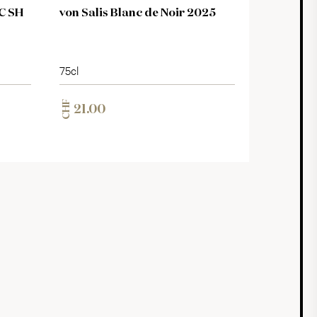
C SH
von Salis Blanc de Noir 2025
75cl
CHF
21.00