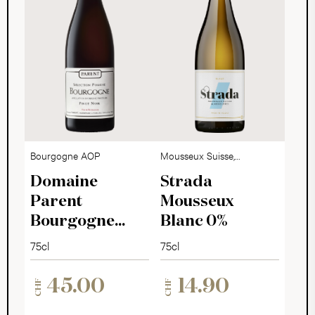
Bourgogne AOP
Mousseux Suisse,
alkoholfrei
Domaine
Strada
Parent
Mousseux
Bourgogne
Blanc 0%
Sélection
75cl
75cl
Pomone 2022
45.00
14.90
CHF
CHF