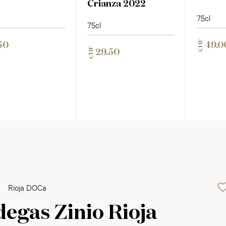
Crianza 2022
75cl
75cl
CHF
50
49.0
CHF
29.50
Rioja DOCa
egas Zinio Rioja