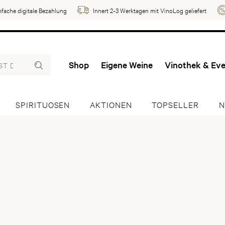
nfache digitale Bezahlung
Innert 2-3 Werktagen mit VinoLog geliefert
Shop
Eigene Weine
Vinothek & Ev
SPIRITUOSEN
AKTIONEN
TOPSELLER
N