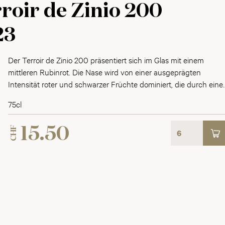
roir de Zinio 200
23
Der Terroir de Zinio 200 präsentiert sich im Glas mit einem
mittleren Rubinrot. Die Nase wird von einer ausgeprägten
Intensität roter und schwarzer Früchte dominiert, die durch eine
Hauch von weissem Pfeffer und Gewürzen bereichert werden.
75cl
Am Gaumen entfaltet sich eine samtige Textur welche
ausgewogen ist und ein angenehmes Mundgefühl verleiht. Der
CHF
15.50
fruchtige Charakter bleibt präsent und wird von einer
erfrischenden Note begleitet. Im Abgang zeigt sich eine
harmonische Balance, die den Genuss dieses Weins abrundet.