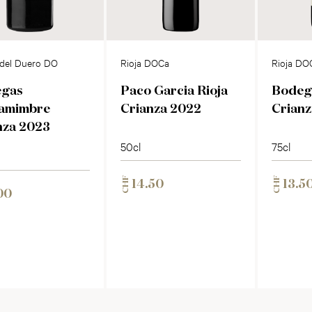
 del Duero DO
Rioja DOCa
Rioja DO
gas
Paco Garcia Rioja
Bodega
amimbre
Crianza 2022
Crianz
nza 2023
50cl
75cl
CHF
CHF
14.50
13.5
00