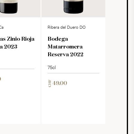
Ca
Ribera del Duero DO
s Zinio Rioja
Bodega
a 2023
Matarromera
Reserva 2022
75cl
0
CHF
49.00