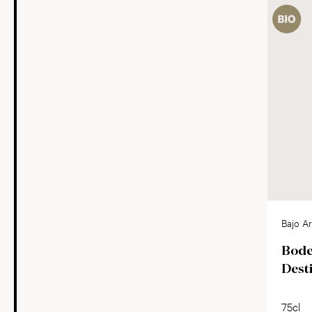
Bajo A
Bode
Dest
75cl