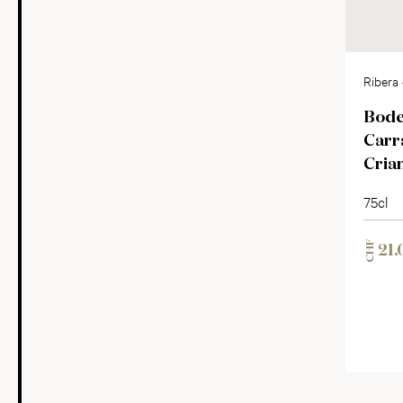
Ribera
Bode
Carr
Cria
75cl
CHF
21.