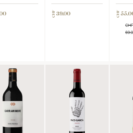
CHF
CHF
.00
39.00
55.0
CH
69.