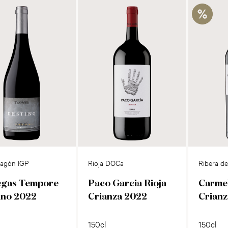
ragón IGP
Rioja DOCa
Ribera d
gas Tempore
Paco Garcia Rioja
Carme
ino 2022
Crianza 2022
Crian
150cl
150cl