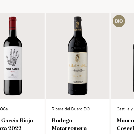
DOCa
Ribera del Duero DO
Castilla 
 Garcia Rioja
Bodega
Mauro
nza 2022
Matarromera
Cosec