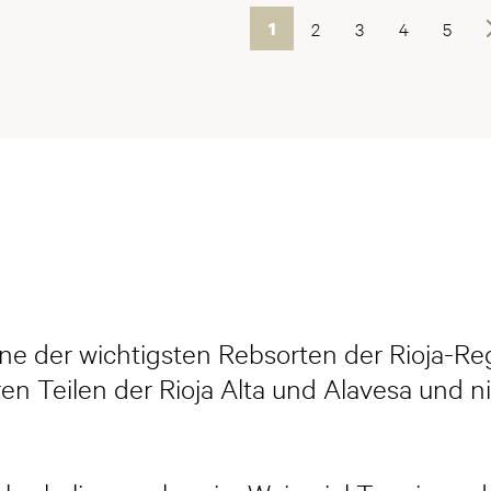
1
2
3
4
5
Wei
ine der wichtigsten Rebsorten der Rioja-Re
en Teilen der Rioja Alta und Alavesa und n