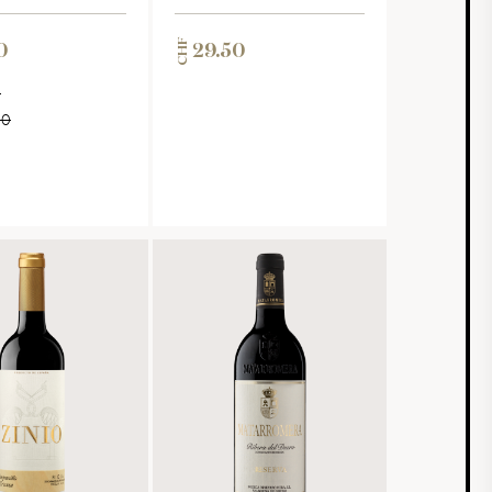
CHF
0
29.50
F
00