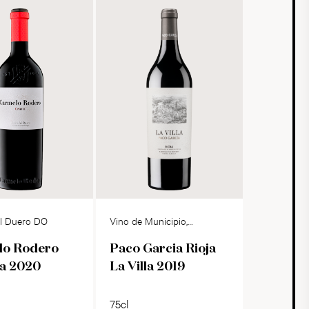
el Duero DO
Vino de Municipio,
Rioja DOCa
lo Rodero
Paco Garcia Rioja
za 2020
La Villa 2019
75cl