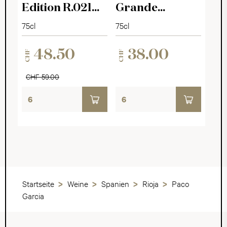
Edition R.021
Grande
Rosé Brut
Réserve Brut
75cl
75cl
48.50
38.00
CHF
CHF
CHF 59.00
Startseite
Weine
Spanien
Rioja
Paco
Garcia