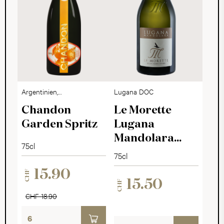
Argentinien,
Lugana DOC
Mendoza
Chandon
Le Morette
Garden Spritz
Lugana
Mandolara
75cl
2025
75cl
15.90
CHF
15.50
CHF
CHF 18.90