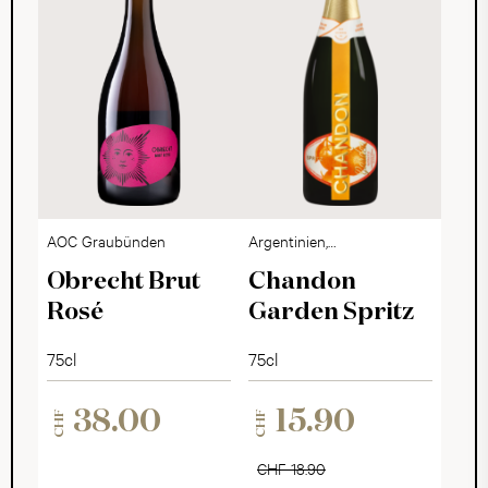
AOC Graubünden
Argentinien,
Mendoza
Obrecht Brut
Chandon
Rosé
Garden Spritz
75cl
75cl
38.00
15.90
CHF
CHF
CHF 18.90