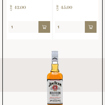
CHF
CHF
42.00
45.00