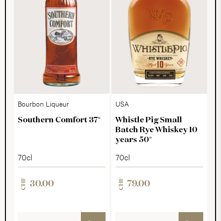
Bourbon Liqueur
USA
Southern Comfort 37°
Whistle Pig Small
Batch Rye Whiskey 10
years 50°
70cl
70cl
CHF
CHF
30.00
79.00