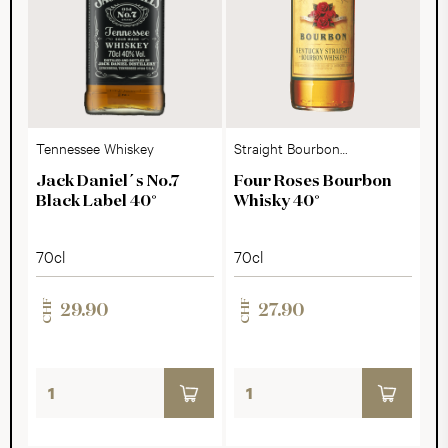
Tennessee Whiskey
Straight Bourbon
Whiskey
Jack Daniel´s No.7
Four Roses Bourbon
Black Label 40°
Whisky 40°
70cl
70cl
CHF
CHF
29.90
27.90