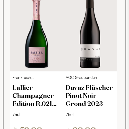
Frankreich,
AOC Graubünden
Champagne
Lallier
Davaz Fläscher
Champagner
Pinot Noir
Edition R.021
Grond 2023
Rosé Brut
75cl
75cl