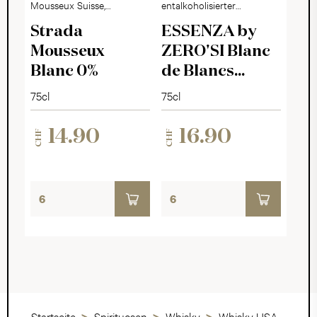
Mousseux Suisse,
entalkoholisierter
alkoholfrei
Schaumwein
Strada
ESSENZA by
Mousseux
ZERO'SI Blanc
Blanc 0%
de Blancs
Millésimé 2025
75cl
75cl
14.90
16.90
CHF
CHF
Startseite
Spirituosen
Whisky
Whisky USA