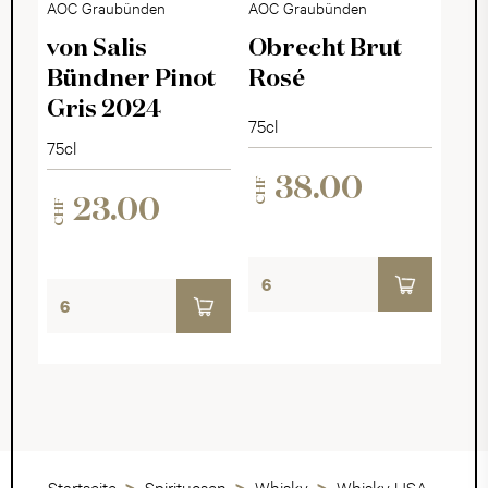
AOC Graubünden
AOC Graubünden
von Salis
Obrecht Brut
Bündner Pinot
Rosé
Gris 2024
75cl
75cl
38.00
CHF
23.00
CHF
Startseite
Spirituosen
Whisky
Whisky USA