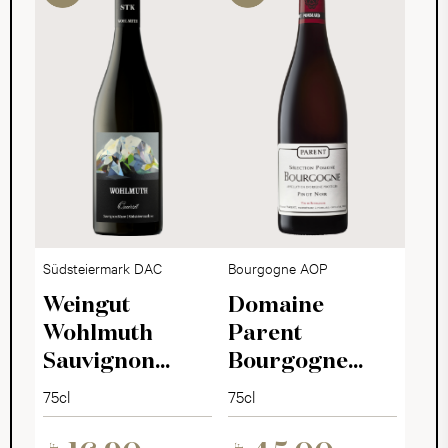
Südsteiermark DAC
Bourgogne AOP
Weingut
Domaine
Wohlmuth
Parent
Sauvignon
Bourgogne
Blanc Quarzit
Sélection
75cl
75cl
2025
Pomone 2022