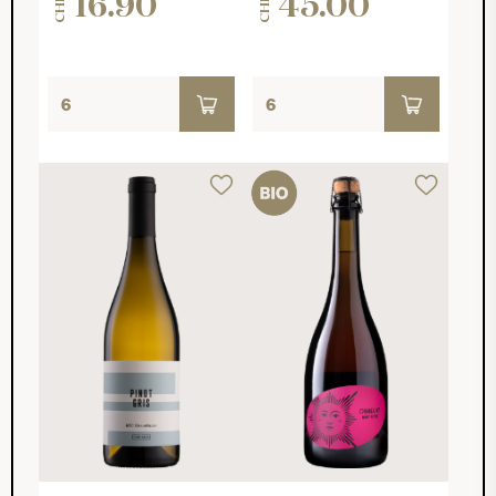
16.90
45.00
CHF
CHF