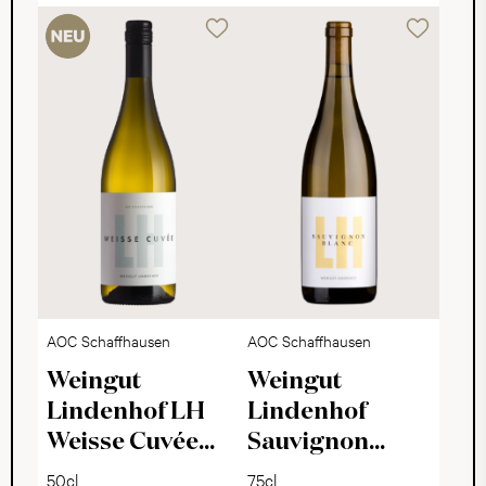
AOC Schaffhausen
AOC Schaffhausen
Weingut
Weingut
Lindenhof LH
Lindenhof
Weisse Cuvée
Sauvignon
2024
Blanc 2024
50cl
75cl