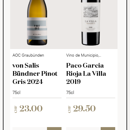
AOC Graubünden
Vino de Municipio,
Rioja DOCa
von Salis
Paco Garcia
Bündner Pinot
Rioja La Villa
Gris 2024
2019
75cl
75cl
23.00
29.50
CHF
CHF