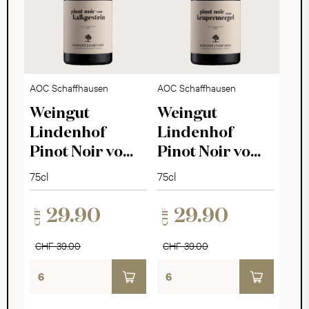
AOC Schaffhausen
AOC Schaffhausen
Weingut
Weingut
Lindenhof
Lindenhof
Pinot Noir vom
Pinot Noir vom
Kalkgestein
Keupermergel
75cl
75cl
2022
2022
29.90
29.90
CHF
CHF
CHF 39.00
CHF 39.00