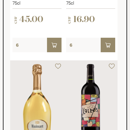
Sélection
Millésimé 2025
75cl
75cl
Pomone 2022
45.00
16.90
CHF
CHF