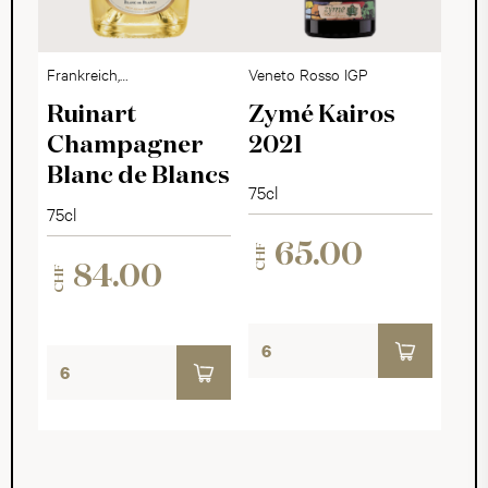
Frankreich,
Veneto Rosso IGP
Champagne
Ruinart
Zymé Kairos
Champagner
2021
Blanc de Blancs
75cl
75cl
65.00
CHF
84.00
CHF