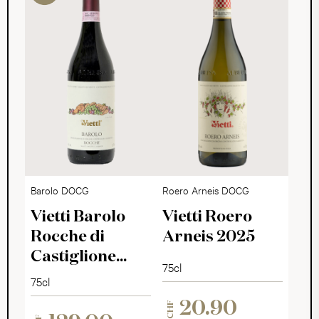
Barolo DOCG
Roero Arneis DOCG
Vietti Barolo
Vietti Roero
Rocche di
Arneis 2025
Castiglione
75cl
2017
75cl
20.90
CHF