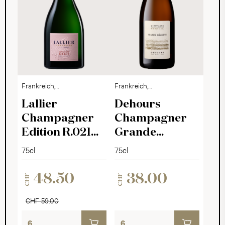
Frankreich,
Frankreich,
Champagne
Champagne
Lallier
Dehours
Champagner
Champagner
Edition R.021
Grande
Rosé Brut
Réserve Brut
75cl
75cl
48.50
38.00
CHF
CHF
CHF 59.00