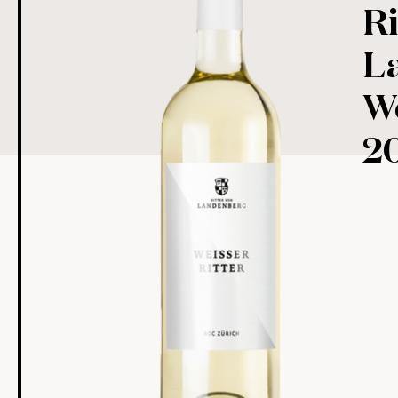
Ri
L
We
2