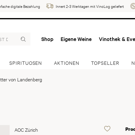
nfache digitale Bezahlung
Innert 2-3 Werktagen mit VinoLog geliefert
Shop
Eigene Weine
Vinothek & Ev
SPIRITUOSEN
AKTIONEN
TOPSELLER
N
itter von Landenberg
Pro
AOC Zürich