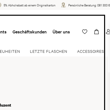
5% Abholrabatt ab einem Originalkarton
Persönliche Beratung:
081 300 
ents
Geschäftskunden
Über uns
EUHEITEN
LETZTE FLASCHEN
ACCESSOIRES
duzent