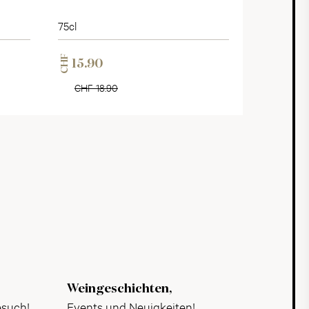
75cl
CHF
15.90
CHF 18.90
Weingeschichten,
esuch!
Events und Neuigkeiten!