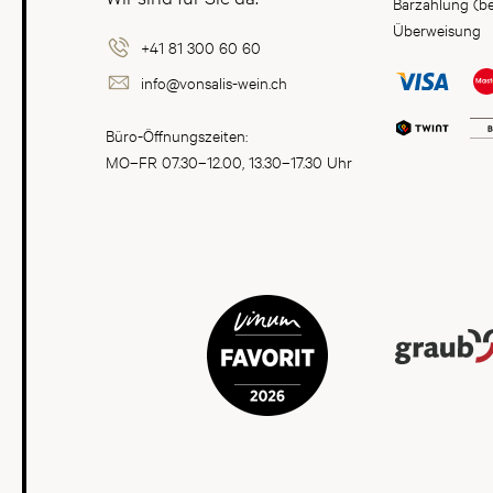
Barzahlung (b
Überweisung
+41 81 300 60 60
info@vonsalis-wein.ch
Büro-Öffnungszeiten:
MO–FR 07.30–12.00, 13.30–17.30 Uhr