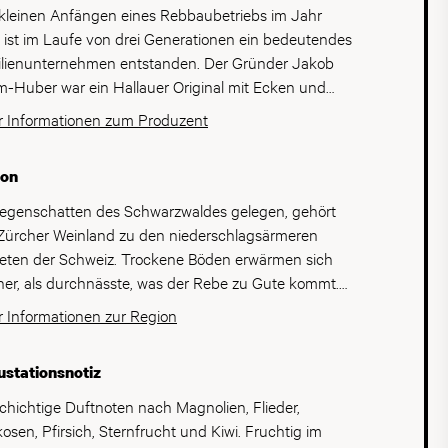
kleinen Anfängen eines Rebbaubetriebs im Jahr
 ist im Laufe von drei Generationen ein bedeutendes
lienunternehmen entstanden. Der Gründer Jakob
-Huber war ein Hallauer Original mit Ecken und
en. Er legte das Fundament unseres Betriebs mit
 Informationen zum Produzent
1959 erstmals unter der Marke «Graf von
gelberg» verkauften, einheimischen Hallauer
ion
burgunder. Durch den guten Absatz kann die
erei schon zwei Jahre später von weiteren Winzern
egenschatten des Schwarzwaldes gelegen, gehört
ben abnehmen und wird damit zu einem wichtigen
Zürcher Weinland zu den niederschlagsärmeren
schaftsfaktor für die Region. 2004 erfolgt die
eten der Schweiz. Trockene Böden erwärmen sich
ndlung der Kollektivgesellschaft in die Rimuss-
her, als durchnässte, was der Rebe zu Gute kommt.
Weinkellerei Rahm AG, welche eine neue
Zusammensetzung der Böden ist sehr vielfältig und
 Informationen zur Region
häftsleitung und einen Verwaltungsrat aufweist. Als
schichtig. Die untersten Schichten sind Quarzsande,
s der ersten mittleren Unternehmen der
̈ber liegt Schotter und zu Oberst die Ablagerungen
stationsnotiz
schschweiz erhielt der Betrieb die
der letzten Eiszeit. An den Südhängen der Hügel
itätszertifizierung IFS (International Featured
 seit der Römerzeit Weinbau betrieben. Heute sind
schichtige Duftnoten nach Magnolien, Flieder,
dards). Diese befähigt die Kellerei, auch diverse
typischen Rebsorten Blauburgunder, der im
kosen, Pfirsich, Sternfrucht und Kiwi. Fruchtig im
stleistungen auf höchstem Niveau anzubieten. Dazu