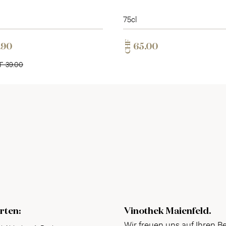
75cl
CHF
.90
65.00
F 39.00
rten:
Vinothek Maienfeld.
Wir freuen uns auf Ihren B