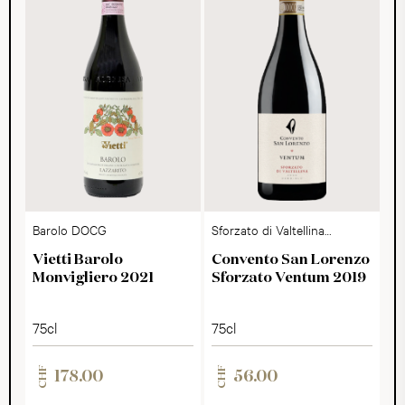
Barolo DOCG
Sforzato di Valtellina
DOCG
Vietti Barolo
Convento San Lorenzo
Monvigliero 2021
Sforzato Ventum 2019
75cl
75cl
CHF
CHF
178.00
56.00