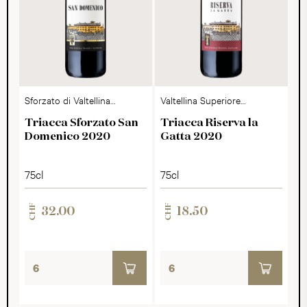
Sforzato di Valtellina
Valtellina Superiore
DOCG
DOCG
Triacca Sforzato San
Triacca Riserva la
Domenico 2020
Gatta 2020
75cl
75cl
CHF
CHF
32.00
18.50