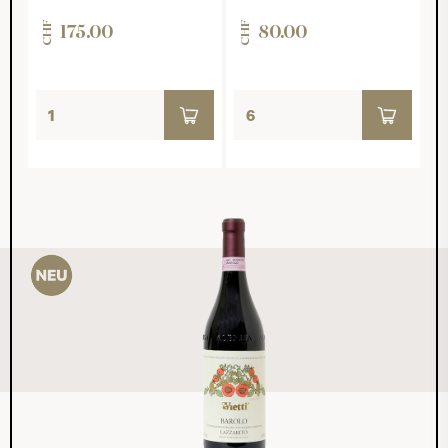
CHF
CHF
175.00
80.00