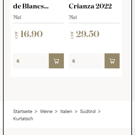
de Blancs
Crianza 2022
Millésimé 2025
75cl
75cl
16.90
29.50
CHF
CHF
Startseite
Weine
Italien
Südtirol
Kurtatsch