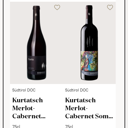
Südtirol DOC
Südtirol DOC
Kurtatsch
Kurtatsch
Merlot-
Merlot-
Cabernet
Cabernet Soma
Curtis 2024
2023
75cl
75cl