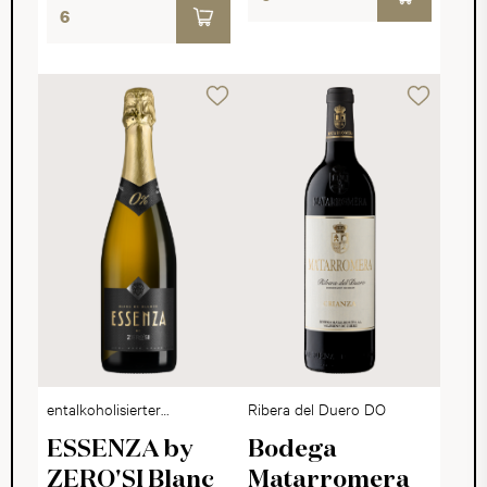
entalkoholisierter
Ribera del Duero DO
Schaumwein
ESSENZA by
Bodega
ZERO'SI Blanc
Matarromera