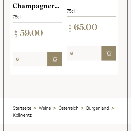
Champagner
75cl
Rosé Impérial
75cl
65.00
CHF
59.00
CHF
Startseite
Weine
Österreich
Burgenland
Kollwentz