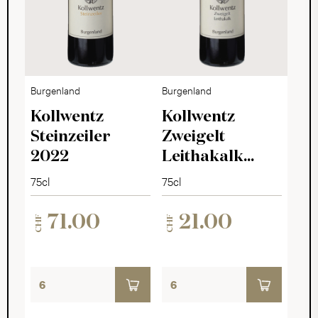
Burgenland
Burgenland
Kollwentz
Kollwentz
Steinzeiler
Zweigelt
2022
Leithakalk
2023
75cl
75cl
71.00
21.00
CHF
CHF