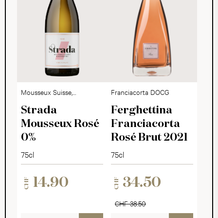
Mousseux Suisse,
Franciacorta DOCG
alkoholfrei
Strada
Ferghettina
Mousseux Rosé
Franciacorta
0%
Rosé Brut 2021
75cl
75cl
14.90
34.50
CHF
CHF
CHF 38.50