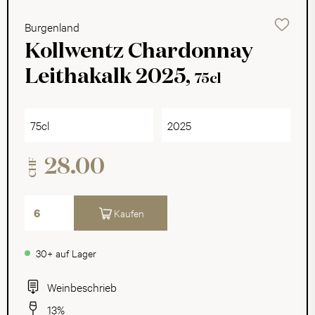
Burgenland
Kollwentz Chardonnay
Leithakalk 2025,
75cl
75cl
2025
28.00
CHF
Kaufen
30+ auf Lager
Weinbeschrieb
13%