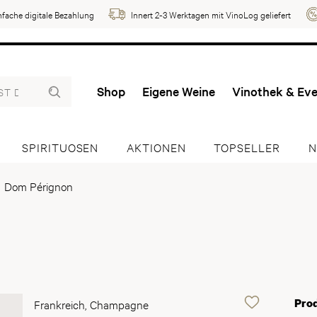
nfache digitale Bezahlung
Innert 2-3 Werktagen mit VinoLog geliefert
Shop
Eigene Weine
Vinothek & Ev
SPIRITUOSEN
AKTIONEN
TOPSELLER
N
Dom Pérignon
Pro
Frankreich, Champagne