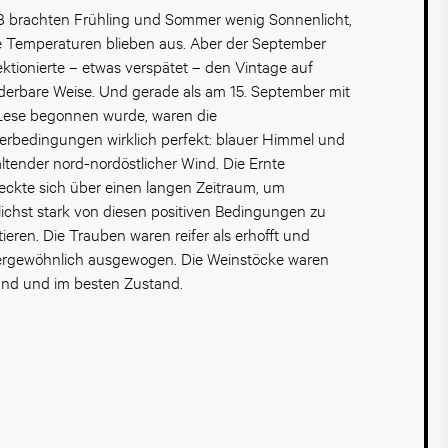
ept der sogenannten «Plénitudes». Dom Pérignon
 brachten Frühling und Sommer wenig Sonnenlicht,
achtet die Entwicklung eines Champagners als
 Temperaturen blieben aus. Aber der September
laufende Reise, die verschiedene Reifestufen
ektionierte – etwas verspätet – den Vintage auf
hläuft. Nach Jahren auf der Hefe erreicht der
erbare Weise. Und gerade als am 15. September mit
pagner bestimmte Höhepunkte seiner
Lese begonnen wurde, waren die
icklung, die als P1, P2 und P3 bezeichnet werden.
erbedingungen wirklich perfekt: blauer Himmel und
 dieser Plénitudes offenbart neue Facetten, mehr
ltender nord-nordöstlicher Wind. Die Ernte
e, zusätzliche Energie und eine noch grössere
reckte sich über einen langen Zeitraum, um
che Komplexität. Heute gilt Dom Pérignon
ichst stark von diesen positiven Bedingungen zu
weit als Symbol für Luxus, Raffinesse und
itieren. Die Trauben waren reifer als erhofft und
ergewöhnliche Genussmomente. Ob als Geschenk,
rgewöhnlich ausgewogen. Die Weinstöcke waren
besondere Feierlichkeiten oder als begehrtes
nd und im besten Zustand.
lerstück – jede Flasche verkörpert die Vision eines
es, das seit Jahrzehnten die Grenzen des
pagners neu definiert und Jahr für Jahr einige der
hrtesten Prestige-Champagner der Welt
orbringt.