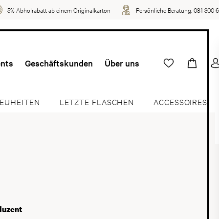
5% Abholrabatt ab einem Originalkarton
Persönliche Beratung:
081 300 
ents
Geschäftskunden
Über uns
EUHEITEN
LETZTE FLASCHEN
ACCESSOIRES
duzent