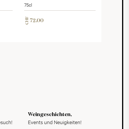
75cl
CHF
72.00
Weingeschichten,
esuch!
Events und Neuigkeiten!