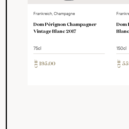
Frankreich, Champagne
Frankr
Dom Pérignon Champagner
Dom 
Vintage Blanc 2017
Blanc
75cl
150cl
CHF
CHF
195.00
55