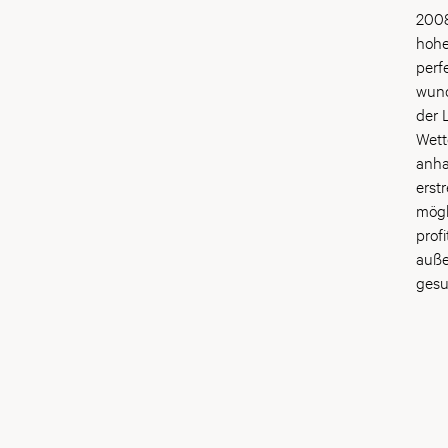
Konz
2008
betr
hohe
fort
perf
durc
wund
Cham
der 
Entw
Wett
Jede
anha
Tief
erst
aromatis
mögl
welt
prof
auss
auße
für 
gesu
Samm
Haus
Cham
bege
herv