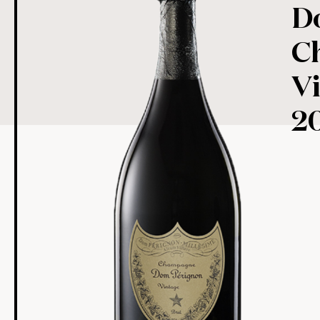
D
C
V
2