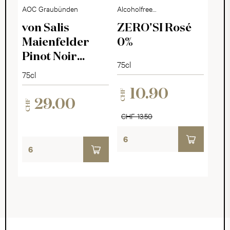
AOC Graubünden
Alcoholfree
Sparkling Dry
von Salis
ZERO'SI Rosé
Maienfelder
0%
Pinot Noir
75cl
Auslese 2023
75cl
10.90
CHF
29.00
CHF
CHF 13.50