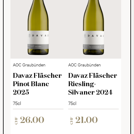
AOC Graubünden
AOC Graubünden
Davaz Fläscher
Davaz Fläscher
Pinot Blanc
Riesling-
2025
Silvaner 2024
75cl
75cl
26.00
21.00
CHF
CHF