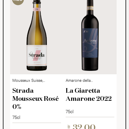
Mousseux Suisse,
Amarone della
alkoholfrei
Valpolicella DOCG
Strada
La Giaretta
Mousseux Rosé
Amarone 2022
0%
75cl
75cl
32.00
CHF