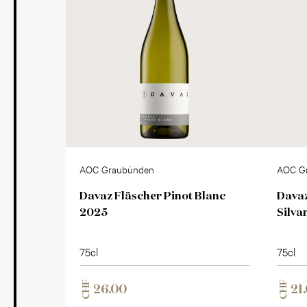
AOC Graubünden
AOC G
Davaz Fläscher Pinot Blanc
Davaz
2025
Silva
75cl
75cl
CHF
CHF
26.00
21