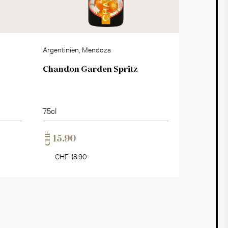
Argentinien, Mendoza
Chandon Garden Spritz
75cl
CHF
15.90
CHF 18.90