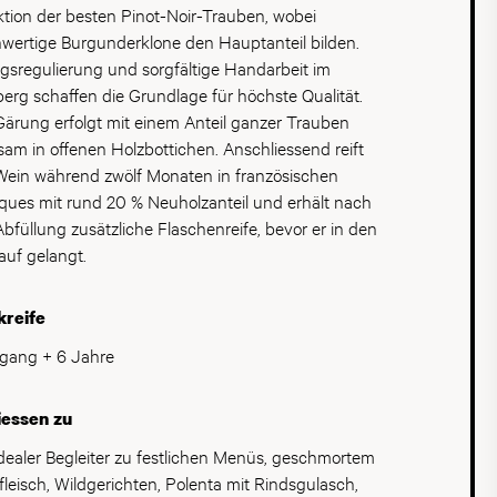
ktion der besten Pinot-Noir-Trauben, wobei
wertige Burgunderklone den Hauptanteil bilden.
agsregulierung und sorgfältige Handarbeit im
erg schaffen die Grundlage für höchste Qualität.
Gärung erfolgt mit einem Anteil ganzer Trauben
sam in offenen Holzbottichen. Anschliessend reift
Wein während zwölf Monaten in französischen
iques mit rund 20 % Neuholzanteil und erhält nach
Abfüllung zusätzliche Flaschenreife, bevor er in den
auf gelangt.
kreife
gang + 6 Jahre
iessen zu
idealer Begleiter zu festlichen Menüs, geschmortem
fleisch, Wildgerichten, Polenta mit Rindsgulasch,