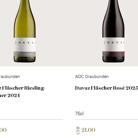
raubünden
AOC Graubünden
 Fläscher Riesling-
Davaz Fläscher Rosé 202
ner 2024
75cl
CHF
.00
21.00