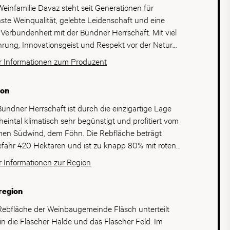
Weinfamilie Davaz steht seit Generationen für
ste Weinqualität, gelebte Leidenschaft und eine
e Verbundenheit mit der Bündner Herrschaft. Mit viel
hrung, Innovationsgeist und Respekt vor der Natur
tehen Weine, die ihre Herkunft authentisch
 Informationen zum Produzent
rspiegeln und für zeitgemässe Schweizer Weinkultur
ch bildet das Herz des
ion
lienunternehmens. Seine Geschichte begann in den
er-Jahren, als nach der Güterzusammenlegung die
Bündner Herrschaft ist durch die einzigartige Lage
en Reben gepflanzt wurden. Bereits mit dem ersten
heintal klimatisch sehr begünstigt und profitiert vom
st gekelterten Jahrgang 1974 legte die Familie den
en Südwind, dem Föhn. Die Rebfläche beträgt
dstein für eine Erfolgsgeschichte, die bis heute
fähr 420 Hektaren und ist zu knapp 80% mit roten
lt. Aus einem kleinen Direktverkauf entwickelte sich
orten bestockt, wovon Pinot Noir der unbestrittene
 Informationen zur Region
renommiertes Weingut mit einer treuen Kundschaft
im Rebberg ist. Bei den weissen Sorten ist die Vielfalt
 die Region hinaus. Mit der zweiten Generation
ter und umfasst lokale und internationale Sorten mit
region
e das Familienunternehmen konsequent
leter als weissem Aushängeschild. Aufgrund der
erentwickelt. Andrea und Johannes Davaz liessen
ezeichneten Weinqualität und den klassischen
Rebfläche der Weinbaugemeinde Fläsch unterteilt
 als Winzer und Önologen ausbilden und erweiterten
under-Sorten wird die Bündner Herrschaft als das
 in die Fläscher Halde und das Fläscher Feld. Im
Horizont des Betriebs mit neuen Ideen und grosser