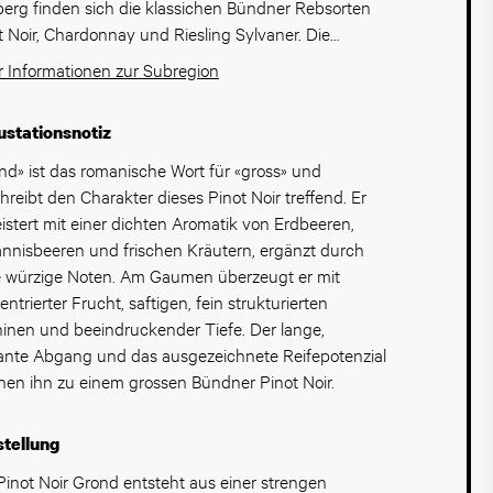
und der Schweiz gelobt.
erg finden sich die klassichen Bündner Rebsorten
enschaft. 1990 folgte der Erwerb des Weinguts
t Noir, Chardonnay und Riesling Sylvaner. Die
io al Sole in der Toskana. Während Johannes Davaz
ellen sind kleinräumig auf zahlreiche Winzer und
 Informationen zur Subregion
her das Weingut in Italien führt, verantwortet Andrea
enschaftliche Rebbauern aufgeteilt, was eine grosse
z die Entwicklung des Weinguts in der Bündner
falt und unterschiedliche Handschriften zur Folge
schaft. Mit Weitsicht, Qualitätsbewusstsein und
stationsnotiz
inuierlichen Investitionen hat er den Betrieb
nd» ist das romanische Wort für «gross» und
cheidend geprägt und die Grundlage für die Zukunft
hreibt den Charakter dieses Pinot Noir treffend. Er
eute befindet sich das
istert mit einer dichten Aromatik von Erdbeeren,
lienunternehmen im Generationenübergang.
nnisbeeren und frischen Kräutern, ergänzt durch
insam führen Andrea Davaz sowie die dritte
e würzige Noten. Am Gaumen überzeugt er mit
ration mit Micha und Jil Davaz sowie Luca Davaz
ntrierter Frucht, saftigen, fein strukturierten
Weingut in die Zukunft. Während Erfahrung und
inen und beeindruckender Tiefe. Der lange,
ition auf neue Ideen und frische Impulse treffen,
ante Abgang und das ausgezeichnete Reifepotenzial
bt eines unverändert: der Anspruch, charakterstarke
en ihn zu einem grossen Bündner Pinot Noir.
e zu erzeugen, welche die Einzigartigkeit der
ner Herrschaft auf höchstem Niveau widerspiegeln.
tellung
Pinot Noir Grond entsteht aus einer strengen