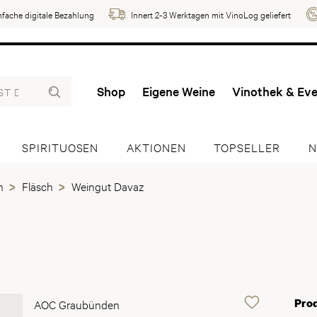
nfache digitale Bezahlung
Innert 2-3 Werktagen mit VinoLog geliefert
Shop
Eigene Weine
Vinothek & Ev
SPIRITUOSEN
AKTIONEN
TOPSELLER
N
n
Fläsch
Weingut Davaz
Pro
AOC Graubünden