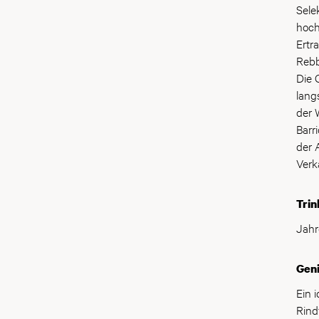
Sele
hoch
Ertr
Rebb
Die 
lang
der 
Barr
der 
Verk
Trin
Jahr
Gen
Ein 
Rind