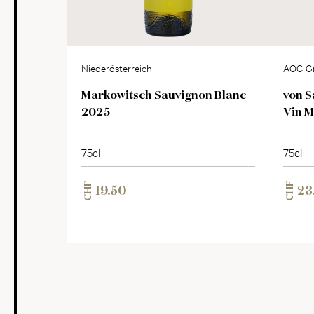
Niederösterreich
AOC G
Markowitsch Sauvignon Blanc
von S
2025
Vin 
75cl
75cl
CHF
CHF
19.50
23