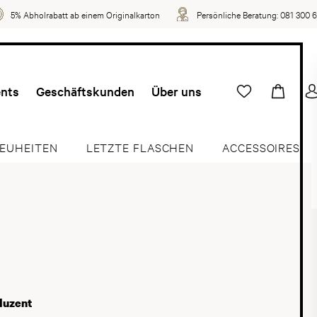
5% Abholrabatt ab einem Originalkarton
Persönliche Beratung:
081 300 
ents
Geschäftskunden
Über uns
EUHEITEN
LETZTE FLASCHEN
ACCESSOIRES
duzent