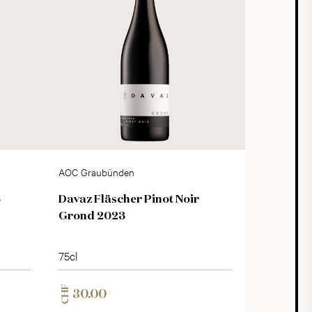
AOC Graubünden
5
Davaz Fläscher Pinot Noir
Grond 2023
75cl
CHF
30.00