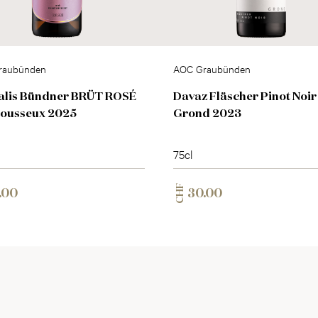
raubünden
AOC Graubünden
alis Bündner BRÜT ROSÉ
Davaz Fläscher Pinot Noir
Mousseux 2025
Grond 2023
75cl
CHF
.00
30.00