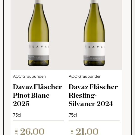
AOC Graubünden
AOC Graubünden
Davaz Fläscher
Davaz Fläscher
Pinot Blanc
Riesling-
2025
Silvaner 2024
75cl
75cl
26.00
21.00
CHF
CHF