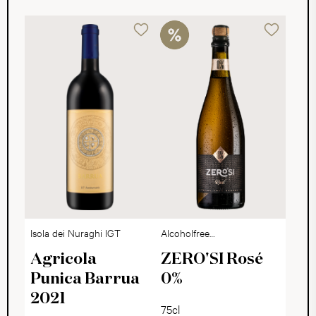
Isola dei Nuraghi IGT
Alcoholfree
Sparkling Dry
Agricola
ZERO'SI Rosé
Punica Barrua
0%
2021
75cl