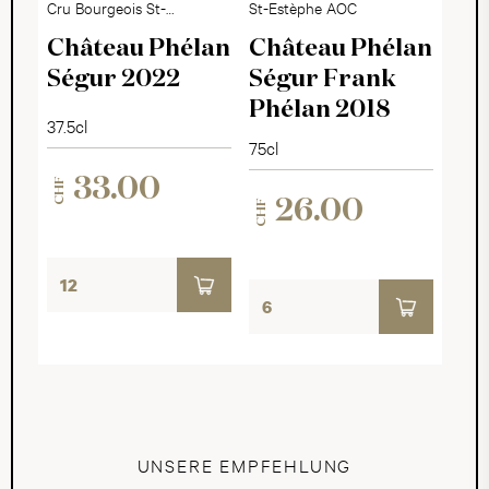
Cru Bourgeois St-
St-Estèphe AOC
Estèphe AOC
Château Phélan
Château Phélan
Ségur 2022
Ségur Frank
Phélan 2018
37.5cl
75cl
33.00
CHF
26.00
CHF
UNSERE EMPFEHLUNG