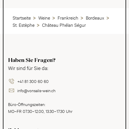
Startseite
Weine
Frankreich
Bordeaux
St. Estèphe
Château Phélan Ségur
Haben Sie Fragen?
Wir sind für Sie da:
+41 81 300 60 60
info@vonsalis-wein.ch
Büro-Öffnungszeiten:
MO–FR 07.30–12.00, 13.30–17.30 Uhr