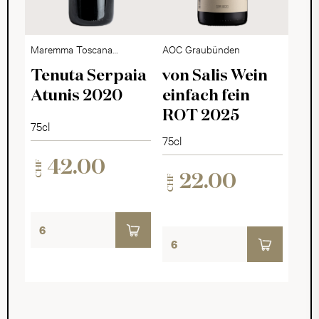
Maremma Toscana
AOC Graubünden
DOC
Tenuta Serpaia
von Salis Wein
Atunis 2020
einfach fein
ROT 2025
75cl
75cl
42.00
CHF
22.00
CHF