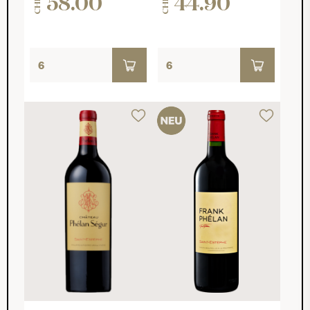
58.00
44.90
CHF
CHF