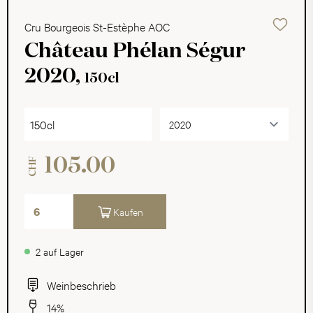
Cru Bourgeois St-Estèphe AOC
Château Phélan Ségur
2020,
150cl
150cl
105.00
CHF
Kaufen
2 auf Lager
Weinbeschrieb
14%