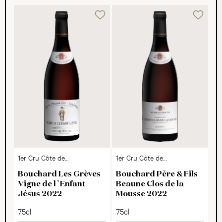
1er Cru Côte de
1er Cru Côte de
Beaune AOC
Beaune AOC
Bouchard Les Grèves
Bouchard Père & Fils
Vigne de l`Enfant
Beaune Clos de la
Jésus 2022
Mousse 2022
75cl
75cl