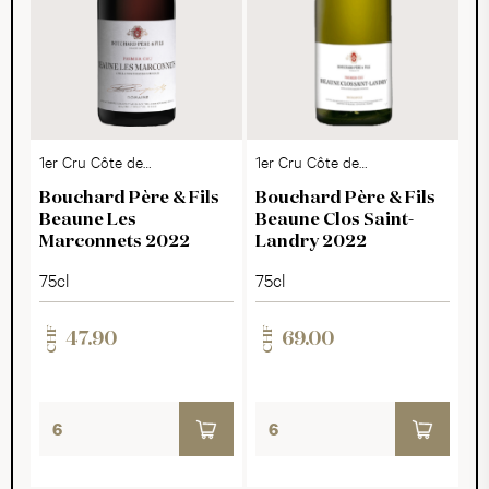
1er Cru Côte de
1er Cru Côte de
Beaune AOC
Beaune AOC
Bouchard Père & Fils
Bouchard Père & Fils
Beaune Les
Beaune Clos Saint-
Marconnets 2022
Landry 2022
75cl
75cl
CHF
CHF
47.90
69.00