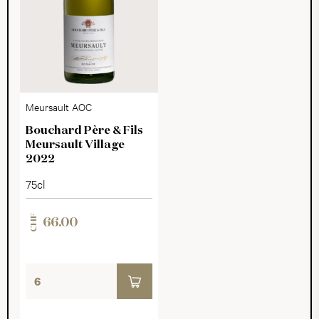
Meursault AOC
Bouchard Père & Fils
Meursault Village
2022
75cl
CHF
66.00