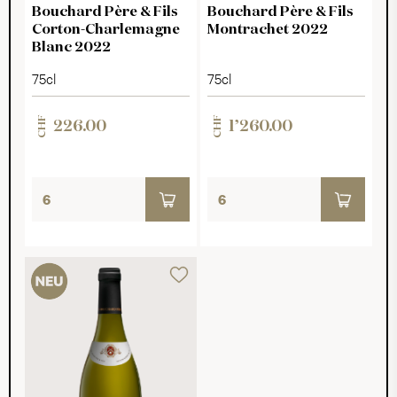
Bouchard Père & Fils
Bouchard Père & Fils
Corton-Charlemagne
Montrachet 2022
Blanc 2022
75cl
75cl
CHF
CHF
226.00
1’260.00