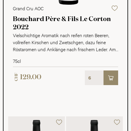
Grand Cru AOC
Bouchard Père & Fils Le Corton
2022
Vielschichtige Aromatik nach reifen roten Beeren,
vollreifen Kirschen und Zwetschgen, dazu feine
Röstaromen und Anklänge nach frischem Leder. Am
Gaumen zeigt der Wein eine tolle Würzigekeit und viel
75cl
Schmelz. Die Tannine sind seidig fein und
hinterlassen einen langanhaltenden Abgang.
CHF
129.00