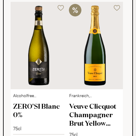
Alcoholfree
Frankreich,
Sparkling Dry
Champagne
ZERO'SI Blanc
Veuve Clicquot
0%
Champagner
Brut Yellow
75cl
Label
75cl