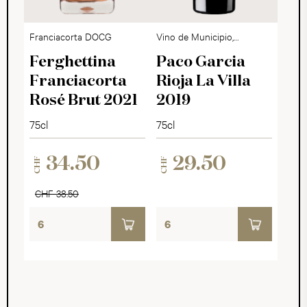
Franciacorta DOCG
Vino de Municipio,
Rioja DOCa
Ferghettina
Paco Garcia
Franciacorta
Rioja La Villa
Rosé Brut 2021
2019
75cl
75cl
34.50
29.50
CHF
CHF
CHF 38.50