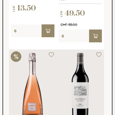
13.50
CHF
49.50
CHF
CHF 55.00