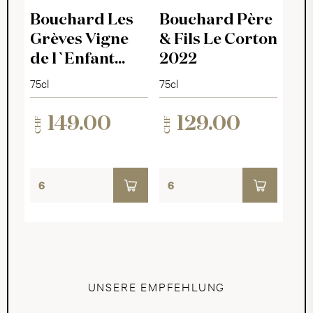
Beaune AOC
Bouchard Les
Bouchard Père
Grèves Vigne
& Fils Le Corton
de l`Enfant
2022
Jésus 2022
75cl
75cl
149.00
129.00
CHF
CHF
UNSERE EMPFEHLUNG