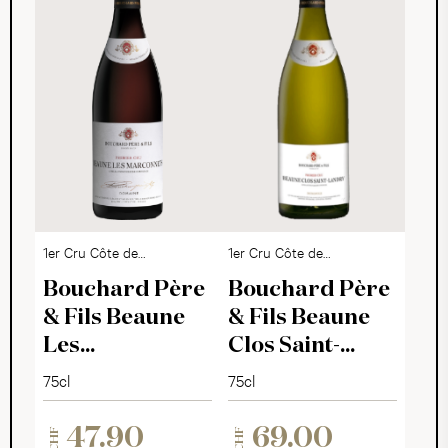
1er Cru Côte de
1er Cru Côte de
Beaune AOC
Beaune AOC
Bouchard Père
Bouchard Père
& Fils Beaune
& Fils Beaune
Les
Clos Saint-
Marconnets
Landry 2022
75cl
75cl
2022
47.90
69.00
CHF
CHF