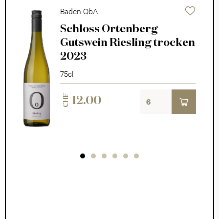
Baden QbA
Schloss Ortenberg
it
Gutswein Riesling trocken
2023
75cl
CHF
12.00