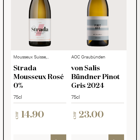
Mousseux Suisse,
AOC Graubünden
alkoholfrei
Strada
von Salis
Mousseux Rosé
Bündner Pinot
0%
Gris 2024
75cl
75cl
14.90
23.00
CHF
CHF