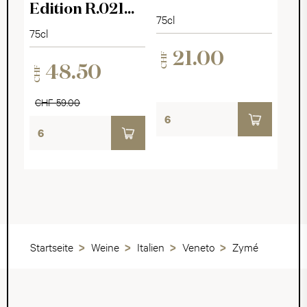
Edition R.021
75cl
Rosé Brut
75cl
21.00
CHF
48.50
CHF
CHF 59.00
Startseite
Weine
Italien
Veneto
Zymé