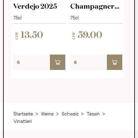
Verdejo 2025
Champagner
Rosé Impérial
75cl
75cl
13.50
59.00
CHF
CHF
Startseite
Weine
Schweiz
Tessin
Vinattieri