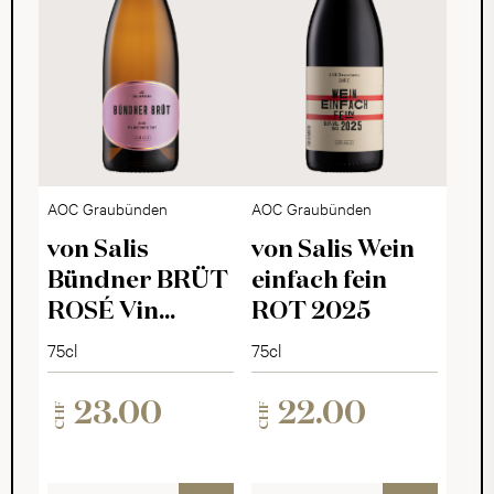
AOC Graubünden
AOC Graubünden
von Salis
von Salis Wein
Bündner BRÜT
einfach fein
ROSÉ Vin
ROT 2025
Mousseux 2025
75cl
75cl
23.00
22.00
CHF
CHF