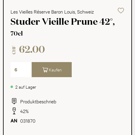
Les Vieilles Réserve Baron Louis, Schweiz
Studer Vieille Prune 42°,
70cl
62.00
CHF
Kaufen
2 auf Lager
Produktbeschrieb
42%
031870