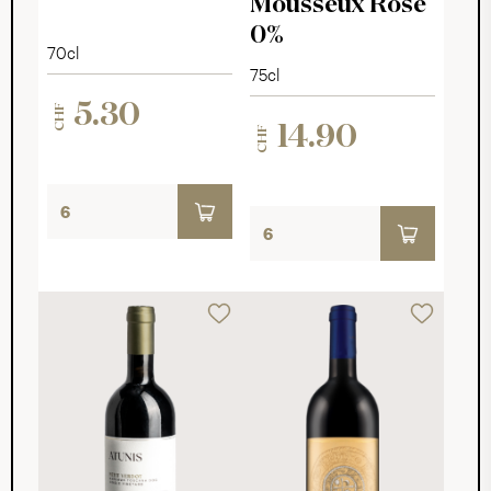
Mousseux Rosé
0%
70cl
75cl
5.30
CHF
14.90
CHF