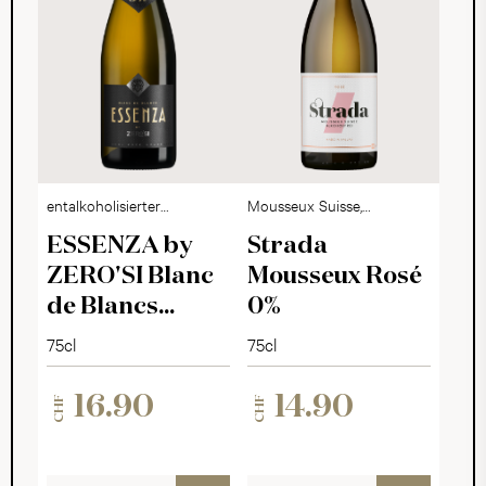
entalkoholisierter
Mousseux Suisse,
Schaumwein
alkoholfrei
ESSENZA by
Strada
ZERO'SI Blanc
Mousseux Rosé
de Blancs
0%
Millésimé 2025
75cl
75cl
16.90
14.90
CHF
CHF