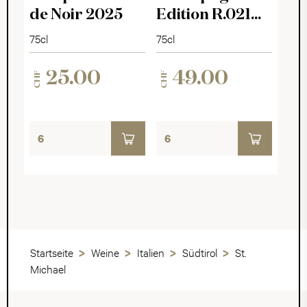
de Noir 2025
Edition R.021
Brut
75cl
75cl
25.00
49.00
CHF
CHF
Startseite
Weine
Italien
Südtirol
St.
Michael