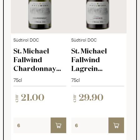
Südtirol DOC
Südtirol DOC
St. Michael
St. Michael
Fallwind
Fallwind
Chardonnay
Lagrein
2024
Riserva 2023
75cl
75cl
21.00
29.90
CHF
CHF