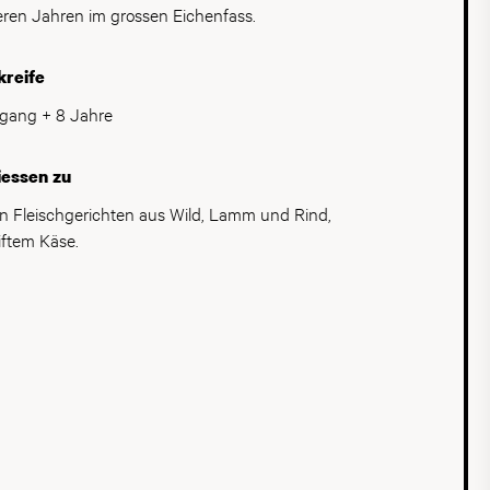
eren Jahren im grossen Eichenfass.
m unvergleichlich.
kreife
gang + 8 Jahre
iessen zu
n Fleischgerichten aus Wild, Lamm und Rind,
iftem Käse.