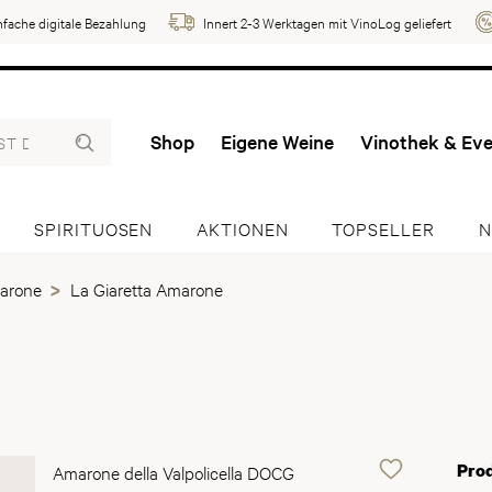
nfache digitale Bezahlung
Innert 2-3 Werktagen mit VinoLog geliefert
Shop
Eigene Weine
Vinothek & Ev
SPIRITUOSEN
AKTIONEN
TOPSELLER
N
arone
La Giaretta Amarone
Pro
Amarone della Valpolicella DOCG