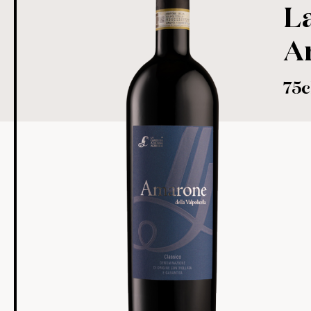
La
A
75c