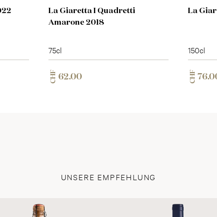
022
La Giaretta I Quadretti
La Gia
Amarone 2018
75cl
150cl
CHF
CHF
62.00
76.0
UNSERE EMPFEHLUNG