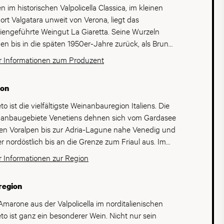
n im historischen Valpolicella Classica, im kleinen
ort Valgatara unweit von Verona, liegt das
liengeführte Weingut La Giaretta. Seine Wurzeln
hen bis in die späten 1950er-Jahre zurück, als Bruno
a den Grundstein für den Betrieb legte. Bis heute
 Informationen zum Produzent
ndet sich das Weingut in Familienbesitz und wird mit
ser Leidenschaft von Francesca und Francesco
ion
hrt, die das Erbe ihrer Familie mit viel Engagement
modernen Ideen weiterentwickeln.Die Weinberge
o ist die vielfältigste Weinanbauregion Italiens. Die
en an den sanften Hängen der Valpolicella Classica
anbaugebiete Venetiens dehnen sich vom Gardasee
sind geprägt von kalk- und lehmhaltigen Böden
en Voralpen bis zur Adria-Lagune nahe Venedig und
e einem idealen Mikroklima. Hier entstehen
er nordöstlich bis an die Grenze zum Friaul aus. Im
entische Weine, welche die Charakteristik ihrer
run der grossen Weinbauregion steht das
 Informationen zur Region
unft eindrucksvoll widerspiegeln. Im Mittelpunkt
olicella-Gebiet, das Heimat der weltberühmten Weine
en die traditionellen Rebsorten Corvina, Corvinone,
one, Ripsso und Valpolicella ist. Auf einer Fläche
region
inella und Oseleta, aus denen kraftvolle Amarone,
rund 80'000 Hektaren werden vor allem die Sorten
ante Ripasso sowie ausdrucksstarke Valpolicella-
anega, Glera und Corvina – die zusammen mit
Amarone aus der Valpolicella im norditalienischen
 entstehen. Bei La Giaretta trifft traditionelles
inella die Basis für die berühmten Amarone, Ripasso
to ist ganz ein besonderer Wein. Nicht nur sein
werk auf modernes Qualitätsdenken. Die Trauben