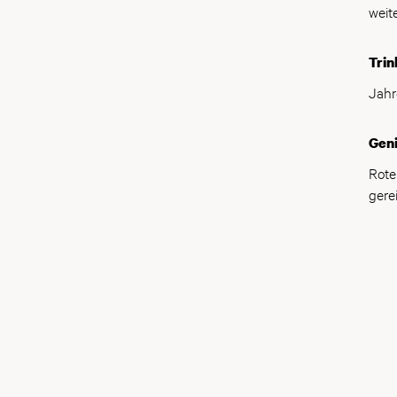
weit
alle
Trin
Jahr
Gen
Rote
gere