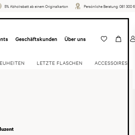
5% Abholrabatt ab einem Originalkarton
Persönliche Beratung:
081 300 
ents
Geschäftskunden
Über uns
EUHEITEN
LETZTE FLASCHEN
ACCESSOIRES
duzent