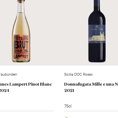
raubünden
Sicilia DOC Rosso
nes Lampert Pinot Blanc
Donnafugata Mille e una N
2024
2021
75cl