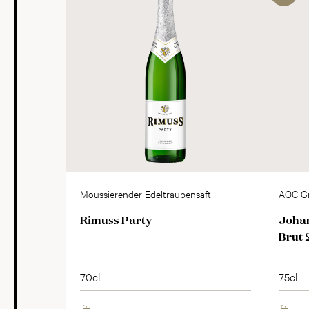
Moussierender Edeltraubensaft
AOC G
Rimuss Party
Johan
Brut 
70cl
75cl