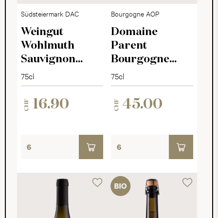
Südsteiermark DAC
Bourgogne AOP
Weingut
Domaine
Wohlmuth
Parent
Sauvignon
Bourgogne
Blanc Quarzit
Sélection
75cl
75cl
2025
Pomone 2022
16.90
45.00
CHF
CHF