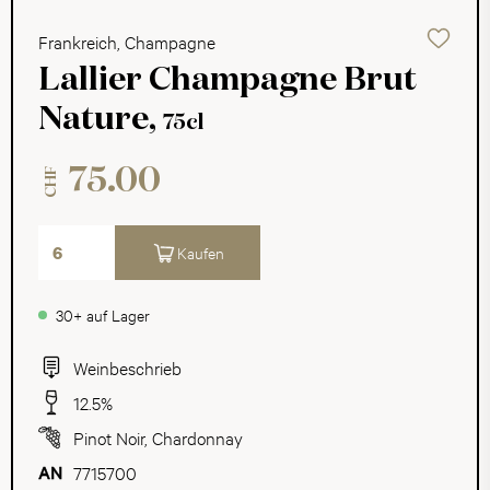
Frankreich, Champagne
Lallier Champagne Brut
Nature,
75cl
75.00
CHF
Kaufen
30+ auf Lager
Weinbeschrieb
12.5%
Pinot Noir
,
Chardonnay
7715700