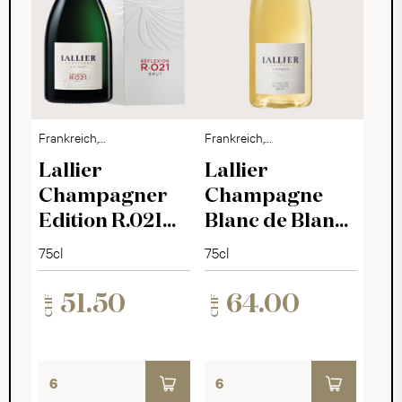
Frankreich,
Frankreich,
Champagne
Champagne
Lallier
Lallier
Champagner
Champagne
Edition R.021
Blanc de Blancs
Brut Giftbox
Brut
75cl
75cl
51.50
64.00
CHF
CHF