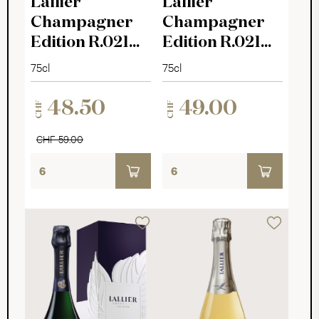
Lallier
Lallier
Champagner
Champagner
Edition R.021
Edition R.021
Rosé Brut
Brut
75cl
75cl
48.50
49.00
CHF
CHF
CHF 59.00