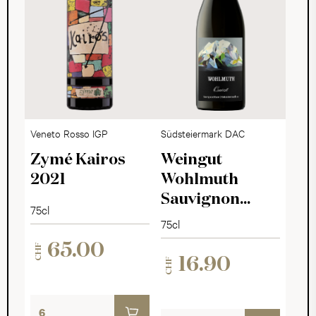
Veneto Rosso IGP
Südsteiermark DAC
Zymé Kairos
Weingut
2021
Wohlmuth
Sauvignon
75cl
Blanc Quarzit
75cl
2025
65.00
CHF
16.90
CHF