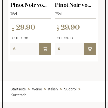
Pinot Noir vom
Pinot Noir vom
Kalkgestein
Keupermergel
75cl
75cl
2022
2022
29.90
29.90
CHF
CHF
CHF 39.00
CHF 39.00
Startseite
Weine
Italien
Südtirol
Kurtatsch