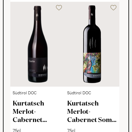
Südtirol DOC
Südtirol DOC
Kurtatsch
Kurtatsch
Merlot-
Merlot-
Cabernet
Cabernet Soma
Curtis 2024
2023
75cl
75cl