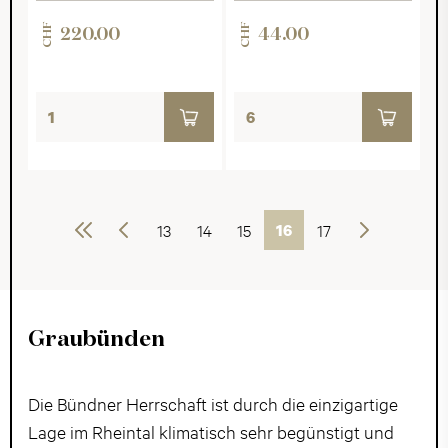
CHF
CHF
220.00
44.00
Erste
Vorherige
13
14
15
16
17
Weiter
Graubünden
Die Bündner Herrschaft ist durch die einzigartige
Lage im Rheintal klimatisch sehr begünstigt und