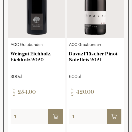
AOC Graubünden
AOC Graubünden
Weingut Eichholz,
Davaz Fläscher Pinot
Eichholz 2020
Noir Uris 2021
300cl
600cl
CHF
CHF
254.00
420.00