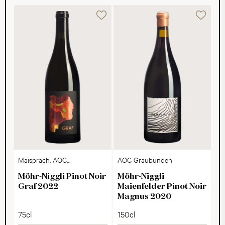
Maisprach, AOC
AOC Graubünden
Basellandschaft
Möhr-Niggli Pinot Noir
Möhr-Niggli
Graf 2022
Maienfelder Pinot Noir
Magnus 2020
75cl
150cl