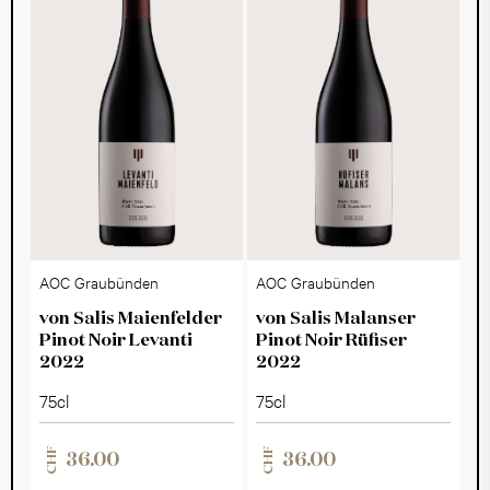
AOC Graubünden
AOC Graubünden
von Salis Maienfelder
von Salis Malanser
Pinot Noir Levanti
Pinot Noir Rüfiser
2022
2022
75cl
75cl
CHF
CHF
36.00
36.00