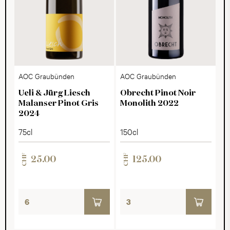
AOC Graubünden
AOC Graubünden
Ueli & Jürg Liesch
Obrecht Pinot Noir
Malanser Pinot Gris
Monolith 2022
2024
75cl
150cl
CHF
CHF
25.00
125.00