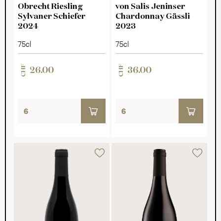
Obrecht Riesling
von Salis Jeninser
Sylvaner Schiefer
Chardonnay Gässli
2024
2023
75cl
75cl
CHF
CHF
26.00
36.00