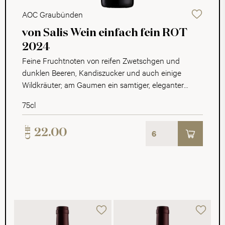
AOC Graubünden
von Salis Wein einfach fein ROT
2024
Feine Fruchtnoten von reifen Zwetschgen und
dunklen Beeren, Kandiszucker und auch einige
Wildkräuter; am Gaumen ein samtiger, eleganter
Körper mit einer schmeichelnden Fruchtsüsse,
75cl
wiederum viel Frucht, einem Hauch von
Gewürznoten, viel Schmelz bis ins Finale.
CHF
22.00