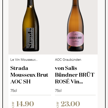
Le Vin Mousseux
AOC Graubünden
Suisse
Strada
von Salis
Mousseux Brut
Bündner BRÜT
AOC SH
ROSÉ Vin
Mousseux 2025
75cl
75cl
14.90
23.00
CHF
CHF