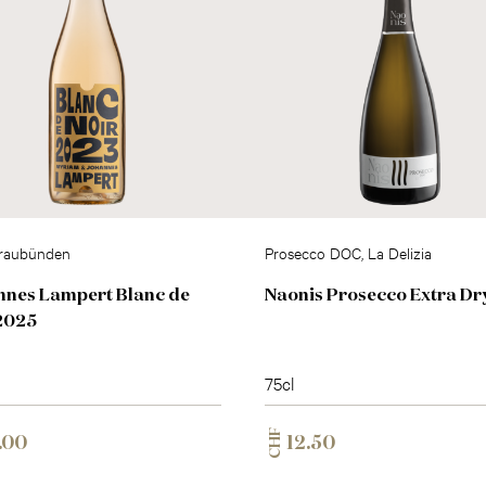
raubünden
Prosecco DOC, La Delizia
nes Lampert Blanc de
Naonis Prosecco Extra Dr
2025
75cl
CHF
.00
12.50