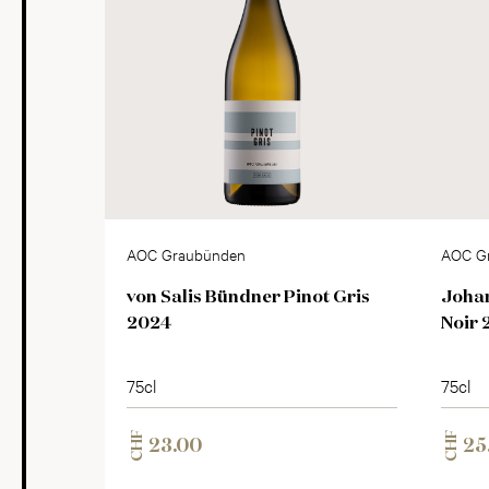
AOC Graubünden
AOC G
von Salis Bündner Pinot Gris
Johan
2024
Noir 
75cl
75cl
CHF
CHF
23.00
25