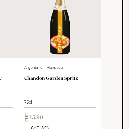
Argentinien, Mendoza
y
Chandon Garden Spritz
75cl
CHF
15.90
CHF 18.90