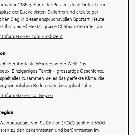
zum Jahr 1985 gehörte der Besitzer Jean Dutruilh zur
spitze der Buckelpisten-Skifahrer und erzielte gar
hen Sieg in dieser anspruchsvollen Sportart. Heute
rt Ihm das elf Hektar grosse Château Pierre 1er, das
on seinem Vater übernommen hat. Dieses befindet
 Informationen zum Produzent
 nördlich und östlich der Gironde und Dordogne. Die
erge sind auf einer Kuppe mit optimalem
ion
erabzug gelegen; die typisch kiesigen Böden des
eaux sorgen derweil für beste
wohl berühmteste Weinregion der Welt: Das
stumsbedingungen der verschiedenen Trauben.
eaux. Einzigartiges Terroir – grossartige Geschichte.
Reben sind im Schnitt 36 Jahre alt und bestehen zu
 spielt alles zusammen, sei es das perfekte Klima, die
aus Merlot und zu 20% aus Cabernet Franc. Dieses
ergewöhnlichen Böden oder die unglaubliche
oir ergibt jedes Jahr vollreife Trauben und dadurch
bautradition mit einem enormen Erfahrungs- und
 Informationen zur Region
tige, konzentrierte Weine. Einen wesentlichen Einfluss
ensschatz. Damit zählt Bordeaux unbestreitbar zu
den finalen Wein hat sicherlich auch Starönologe
absoluten Top-Weinregionen der Welt. Das
region
el Rolland, der ein enger Freund der Familie ist und
ntische Klima mit feuchten, milden Wintern,
n während der Vinifikation beratend zur Seite steht.,
erischem Frühjahr und trockenen, heissen Sommern
Weinbaugebiet von St. Émilion (AOC) zählt mit 5500
zum Jahr 1985 gehörte der Besitzer Jean Dutruilh zur
Frühherbst schafft perfekte Voraussetzungen für die
aren zu den bekanntesten und berühmtesten im
spitze der Buckelpisten-Skifahrer und erzielte gar