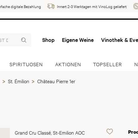
nfache digitale Bezahlung
Innert 2-3 Werktagen mit VinoLog geliefert
Shop
Eigene Weine
Vinothek & Ev
SPIRITUOSEN
AKTIONEN
TOPSELLER
N
St. Émilion
Château Pierre 1er
Pro
Grand Cru Classé, St-Emilion AOC