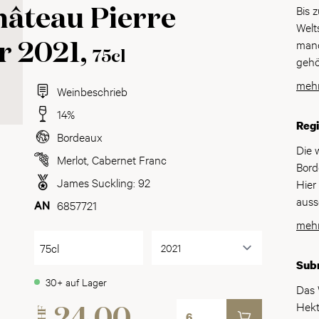
Bis 
hâteau Pierre
Welt
manc
r 2021,
75cl
gehö
er v
mehr
Weinbeschrieb
sich
Rebb
14%
Reg
Wass
Bordeaux
Bord
Die 
Merlot
,
Cabernet Franc
Wach
Bord
Die 
James Suckling: 92
Hier
80% 
auss
6857721
Terr
Wein
mehr
kräf
Wiss
75cl
auf 
den 
Sub
Mich
atla
30+ auf Lager
ihne
regn
Das 
Bis 
und 
Hekt
CHF
Welt