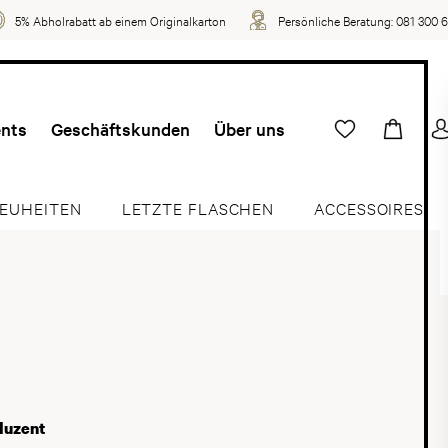
5% Abholrabatt ab einem Originalkarton
Persönliche Beratung:
081 300 
ents
Geschäftskunden
Über uns
EUHEITEN
LETZTE FLASCHEN
ACCESSOIRES
duzent