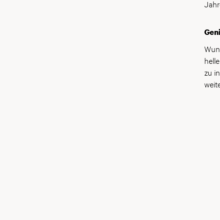
Jahr
Gen
Wund
hell
zu i
weite