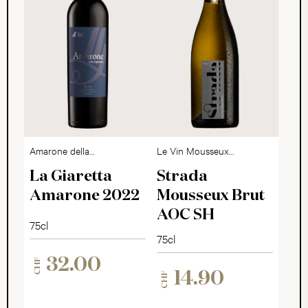
Amarone della
Le Vin Mousseux
Valpolicella DOCG
Suisse
La Giaretta
Strada
Amarone 2022
Mousseux Brut
AOC SH
75cl
75cl
32.00
CHF
14.90
CHF