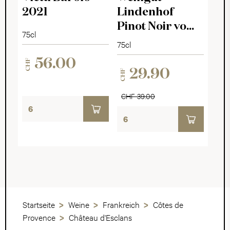
2021
Lindenhof
Pinot Noir vom
75cl
Keupermergel
75cl
2022
56.00
CHF
29.90
CHF
CHF 39.00
Startseite
Weine
Frankreich
Côtes de
Provence
Château d'Esclans