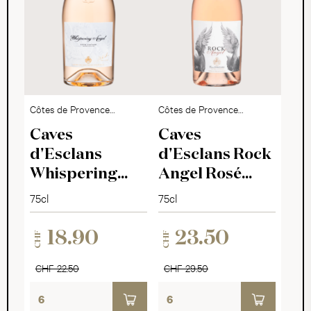
Côtes de Provence
Côtes de Provence
AOC
AOC
Caves
Caves
d'Esclans
d'Esclans Rock
Whispering
Angel Rosé
Angel Rosé
2025
75cl
75cl
2025
18.90
23.50
CHF
CHF
CHF 22.50
CHF 29.50