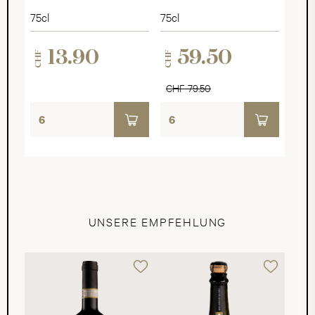
2023
75cl
75cl
13.90
59.50
CHF
CHF
CHF 79.50
UNSERE EMPFEHLUNG