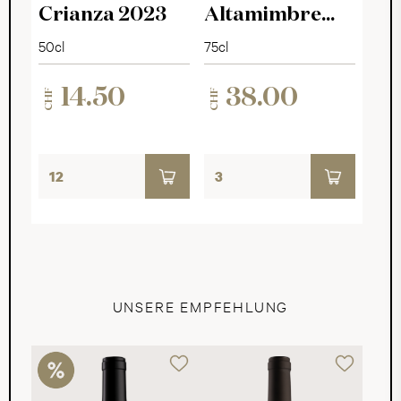
Crianza 2023
Altamimbre
2021
50cl
75cl
14.50
38.00
CHF
CHF
UNSERE EMPFEHLUNG