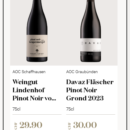
AOC Schaffhausen
AOC Graubünden
Weingut
Davaz Fläscher
Lindenhof
Pinot Noir
Pinot Noir vom
Grond 2023
Keupermergel
75cl
75cl
2022
29.90
30.00
CHF
CHF