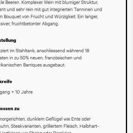
le Beeren. Komplexer Wein mit blumiger Struktur,
ique miteinander vermählt werden. Nur so erklärt
ent und sehr rein mit gut integrierten Tanninen und
 die grosse Tiefe sowie die beispielhafte Balance
m Bouquet von Frucht und Würzigkeit. Ein langer,
er grossen Tempranillo-Persönlichkeit. Das moderne
nsiver, fruchtbetonter Abgang.
gn der Bodega Aalto basiert ausschließlich auf den
sten Qualitätsstandards. Die architektonische
tellung
altung ist voll und ganz in die Umgebung integriert,
ine für den Ribera del Duero besonders
fiziert im Stahltank, anschliessend während 18
akteristische Gegend, mit einem schlichten und
ten in zu 50% neuen, französischen und
onischen Design, fernab von jeglichem Prunk, mit
ikanischen Barriques ausgebaut.
malistischen, eleganten sowie komfortablen Details.
kreife
gang + 10 Jahre
iessen zu
orgerichten, dunklem Geflügel wie Ente oder
huhn, Steakvarianten, grilliertem Fleisch, Halbhart-
Hartkäsen wie Sbrinz oder Bergkäse.