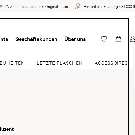
5% Abholrabatt ab einem Originalkarton
Persönliche Beratung:
081 300 
ents
Geschäftskunden
Über uns
EUHEITEN
LETZTE FLASCHEN
ACCESSOIRES
duzent