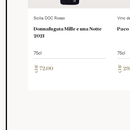
Sicilia DOC Rosso
Vino d
Donnafugata Mille e una Notte
Paco 
2021
75cl
75cl
CHF
CHF
72.00
29