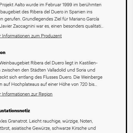
Projekt Aalto wurde im Februar 1999 im berühmten
baugebiet des Ribera del Duero in Spanien ins
n gerufen. Grundlegendes Ziel für Mariano García
Javier Zaccagnini war es, einen besonders qualitativ
wertigen Wein zu produzieren, der ein ehrliches Bild
 Informationen zum Produzent
Vielfalt der Umgebung widerspiegelt und diese am
 des Reifungsprozesses zusammenführt, um somit
ion
richtige Ausgewogenheit und Komplexität zu
ichen. Im Jahr 2006, traten die beiden Familien
Weinbaugebiet Ribera del Duero liegt in Kastilien-
veu und Nozaleda Aalto bei. Sie besitzen eigene
 zwischen den Städten Valladolid und Soria und
gas in anderen Weinbaugebieten in Spanien und
reckt sich entlang des Flusses Duero. Die Weinberge
icherten die Bodega Aalto mit ihrem Fachwissen und
en auf Hochplateaus auf einer Höhe von 720 bis
notwendigen Stabilität. Auf der Bodega Aalto werden
 Meter über Meer. Das Klima ist trocken und von
 Informationen zur Region
chliesslich Tempranillo-Trauben verarbeitet, die aus
sen Tagen und kühlen Nächten gekennzeichnet.
 verschiedenen Gemeinden der Ribera del Duero
ra del Duero verfügt über eine Rebfläche von 23'360
stationsnotiz
men. Statt sich bei der Cuvetierung der Weine auf
aren. Der Spitzenreiter ist die Tempranillo-Traube
Zusammenspiel verschiedener Rebsorten zu stützen,
 auch Tinto Fino genannt, die in dieser Region
les Granatrot. Leicht rauchige, würzige, Noten,
en bis zu 19 verschieden Tempranillo-Partien auf
iens mit einem Anteil von 80% kultiviert wird.
tbrot, asiatische Gewürze, schwarze Kirsche und
 110 ha verwendet, die erst nach dem Ausbau im