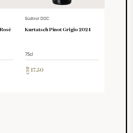
Südtirol DOC
 Rosé
Kurtatsch Pinot Grigio 2024
75cl
CHF
17.50