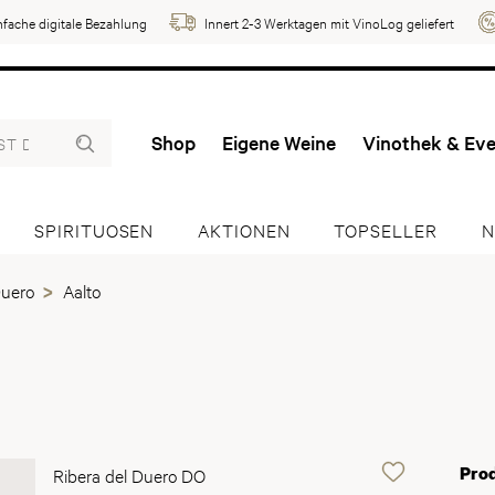
nfache digitale Bezahlung
Innert 2-3 Werktagen mit VinoLog geliefert
Shop
Eigene Weine
Vinothek & Ev
SPIRITUOSEN
AKTIONEN
TOPSELLER
N
Duero
Aalto
Pro
Ribera del Duero DO