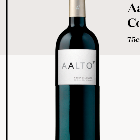
Aa
C
75c