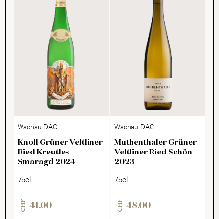
Wachau DAC
Wachau DAC
Knoll Grüner Veltliner
Muthenthaler Grüner
Ried Kreutles
Veltliner Ried Schön
Smaragd 2024
2023
75cl
75cl
CHF
CHF
41.00
48.00