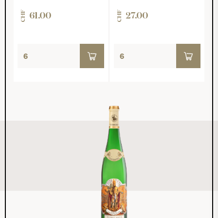
CHF
CHF
61.00
27.00