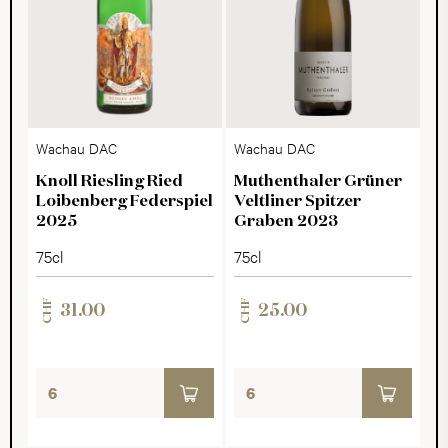
Wachau DAC
Wachau DAC
Knoll Riesling Ried
Muthenthaler Grüner
Loibenberg Federspiel
Veltliner Spitzer
2025
Graben 2023
75cl
75cl
CHF
CHF
31.00
25.00