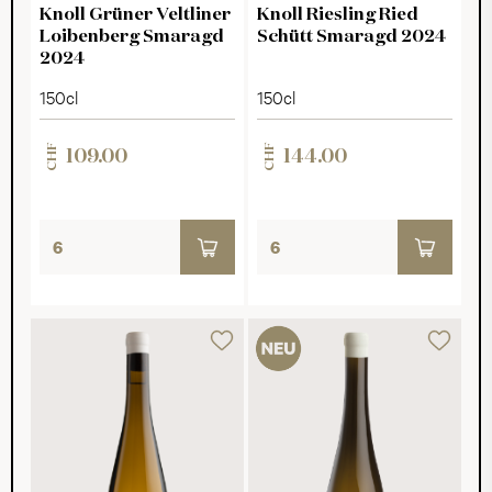
Knoll Grüner Veltliner
Knoll Riesling Ried
Loibenberg Smaragd
Schütt Smaragd 2024
2024
150cl
150cl
CHF
CHF
109.00
144.00