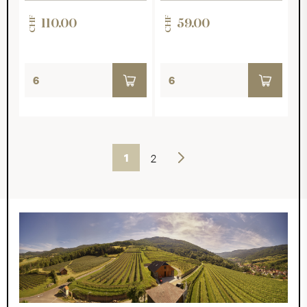
CHF
CHF
110.00
59.00
1
2
Weiter