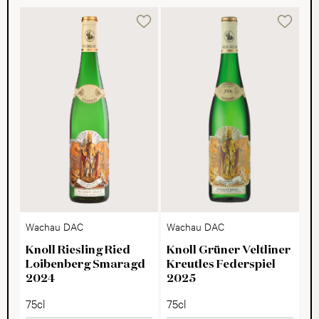
Wachau DAC
Wachau DAC
Knoll Riesling Ried
Knoll Grüner Veltliner
Loibenberg Smaragd
Kreutles Federspiel
2024
2025
75cl
75cl