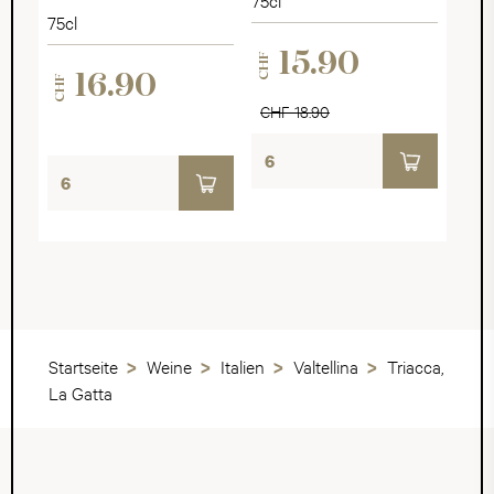
Millésimé 2025
75cl
15.90
CHF
16.90
CHF
CHF 18.90
Startseite
Weine
Italien
Valtellina
Triacca,
La Gatta