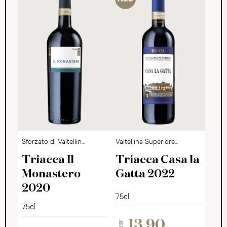
Sforzato di Valtellina
Valtellina Superiore
DOCG
DOCG
Triacca Il
Triacca Casa la
Monastero
Gatta 2022
2020
75cl
75cl
13.90
CHF