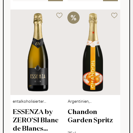
entalkoholisierter
Argentinien,
Schaumwein
Mendoza
ESSENZA by
Chandon
ZERO'SI Blanc
Garden Spritz
de Blancs
75cl