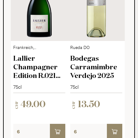
Frankreich,
Rueda DO
Champagne
Lallier
Bodegas
Champagner
Carramimbre
Edition R.021
Verdejo 2025
Brut
75cl
75cl
49.00
13.50
CHF
CHF