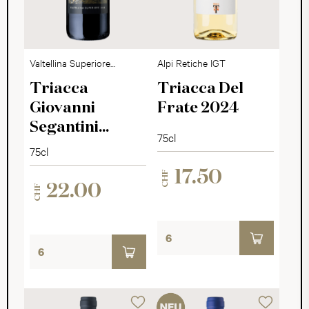
Valtellina Superiore
Alpi Retiche IGT
DOCG
Triacca
Triacca Del
Giovanni
Frate 2024
Segantini
75cl
Spezialedition
75cl
2020
17.50
CHF
22.00
CHF