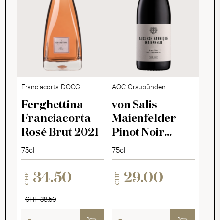
Franciacorta DOCG
AOC Graubünden
Ferghettina
von Salis
Franciacorta
Maienfelder
Rosé Brut 2021
Pinot Noir
Auslese 2023
75cl
75cl
34.50
29.00
CHF
CHF
CHF 38.50