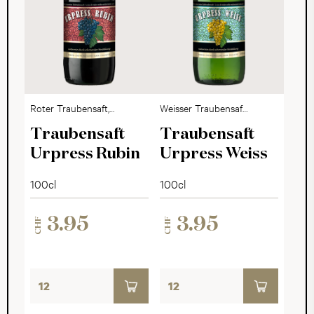
Roter Traubensaft,
Weisser Traubensaft,
Alkoholfrei, 12er-
Alkoholfrei, 12er-
Traubensaft
Traubensaft
Harass
Harass
Urpress Rubin
Urpress Weiss
100cl
100cl
3.95
3.95
CHF
CHF