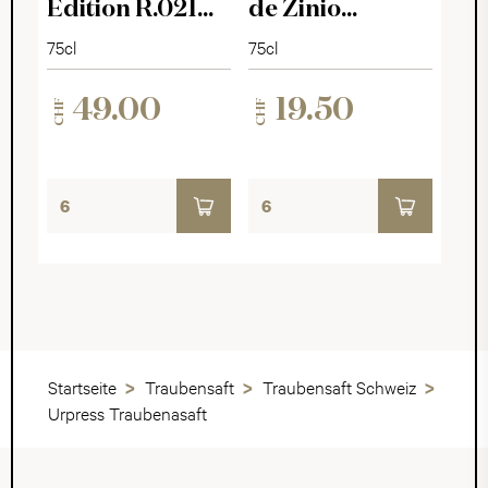
Edition R.021
de Zinio
Brut
Reserva 2020
75cl
75cl
49.00
19.50
CHF
CHF
Startseite
Traubensaft
Traubensaft Schweiz
Urpress Traubenasaft